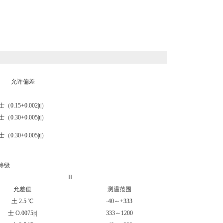
允许偏差
士（0.15+0.002|t|）
士（0.30+0.005|t|）
士（0.30+0.005|t|）
等级
II
允差值
测温范围
土 2.5 ℃
-40～+333
士 O.0075|t|
333～1200