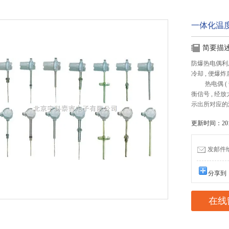
一体化温
简要描
防爆热电偶利
冷却 , 便爆
热电偶 ( 热
衡信号 , 经
示出所对应的
更新时间：2017
发邮件给我
分享到
在线