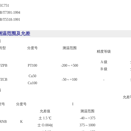
751
7391-1994
5518-1991
测温范围及允差
阻
号型
分度号
测温范围
精度等级
A 级
ZPB
PT100
-200～+500
B 级
Cu50
ZCB
-50～+100
-
Cu100
偶
允差
型号
分度号
I
允差值
测温范围
土 1.5 ℃
-40～+375
RNB
K
士 O.004|t|
375～1000