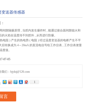
度变送器传感器
述：
用间隙隔爆原理 , 当腔内发生爆炸时 , 能通过接合面间隙熄火和
炸后的火焰全温度传不到腔外 , 从而进行防爆。
电阻 ) 产生的热电势 ( 电阻 ) 经过温度变送器的电桥产生不平
放大后转换成为 4～20mA 的直流电信号给工作仪表 , 工作仪表便显
温度值。
-07-05
们：bjyktj@126.com
1
：
留言