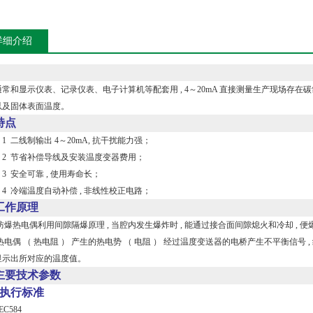
详细介绍
显示仪表、记录仪表、电子计算机等配套用 , 4～20mA 直接测量生产现场存在碳氯化合物
以及固体表面温度。
特点
线制输出 4～20mA, 抗干扰能力强；
节省补偿导线及安装温度变器费用；
安全可靠 , 使用寿命长；
冷端温度自动补偿 , 非线性校正电路；
工作原理
电偶利用间隙隔爆原理 , 当腔内发生爆炸时 , 能通过接合面间隙熄火和冷却 , 便
 （ 热电阻 ） 产生的热电势 （ 电阻 ） 经过温度变送器的电桥产生不平衡信号 , 经
显示出所对应的温度值。
主要技术参数
执行标准
584