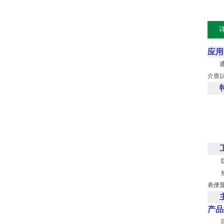
应用
通常和
介质
1 二
2 
3 
4 
防爆热
热电偶
表便
产品
IEC