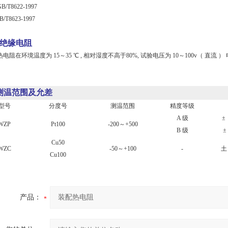
8622-1997
8623-1997
绝缘电阻
在环境温度为 15～35 ℃ , 相对湿度不高于80%, 试验电压为 10～100v（ 直流 ）
测温范围及允差
型号
分度号
测温范围
精度等级
A 级
± 
WZP
Pt100
-200～+500
B 级
±
Cu50
WZC
-50～+100
-
土 
Cu100
产品：