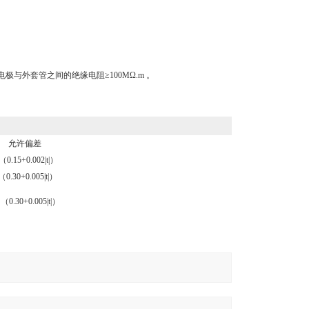
 电极与外套管之间的绝缘电阻≥100MΩ.m 。
允许偏差
（0.15+0.002|t|）
（0.30+0.005|t|）
（0.30+0.005|t|）