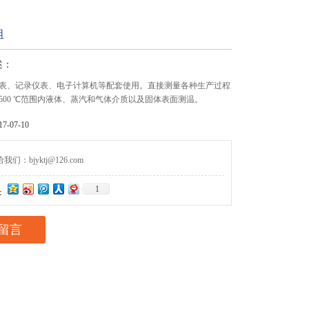
阻
述：
表、记录仪表、电子计算机等配套使用。直接测量各种生产过程
℃～500 ℃范围内液体、蒸汽和气体介质以及固体表面测温。
-07-10
们：bjyktj@126.com
1
：
留言