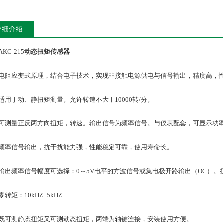
详细介绍
C-215
动态扭矩传感器
阻应变式原理，结合电子技术，实现非接触电源供电与信号输出，精度高，性
用于动、静扭矩测量。允许转速不大于10000转/分。
测量正反两方向扭矩，转速。输出信号为频率信号。与仪表配套，可显示功
率信号输出，抗干扰能力强，性能稳定可靠，使用寿命长。
出频率信号幅度可选择：0～5V电平的方波信号或集电极开路输出（OC）。扭矩
矩：10kHZ±5kHZ
可测静态扭矩又可测动态扭矩，两端为轴键连接，安装使用方便。