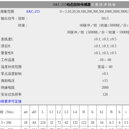
AKC-215
动态扭矩传感器
主 要 技 术 指 标
测量范围
AKC-215
0～5,10,20,50,100,200,300,500,1000,2000,3000,
信号：扭矩：
10±5
转速：
60脉冲／转（转速≤5000转／分
30脉冲／转（5000转／分 < 转速 < 100
线度L
±0.1; ±0.3; ±0.5
滞后H
±0.1; ±0.3; ±0.5
复性R
±0.1; ±0.3; ±0.5
作温度
-10～ 60
度补偿范围
室温～ 60
点温度影响
±0.1
励电压
±15
缘电阻
2000
全过负荷率
120
特殊要求可定做
程（Nm）
ød
øD
L
L1
L2
L3
L4
H
h
h1
B
b
t
5～100
18
84
224
32
72
62
135
122
58
10
6.5
6
3.5