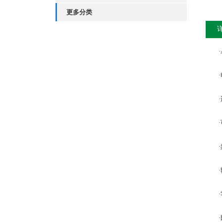
更多分类
·AK
·电
·适
·可
·频
·输
·零转
·既