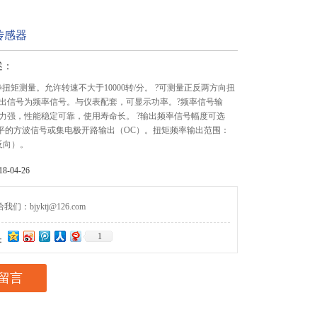
传感器
述：
扭矩测量。允许转速不大于10000转/分。 ?可测量正反两方向扭
出信号为频率信号。与仪表配套，可显示功率。?频率信号输
力强，性能稳定可靠，使用寿命长。 ?输出频率信号幅度可选
电平的方波信号或集电极开路输出（OC）。扭矩频率输出范围：
正反向）。
-04-26
们：bjyktj@126.com
1
：
留言