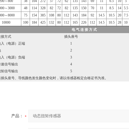
200～800
38
104
272
57
72
62
135
143
69
11
6.5
10
5
000～3000
48
114
328
82
72
82
135
150
70
11
8.5
14
5.5
000～8000
75
154
385
108
80
112
143
184
92
14.5
10.5
20
7.5
10000
100
184
425
132
80
112
165
226
112
14.5
10.5
28
10
电 气 连 接 方 式
接方式
插头座号
（电源）正端
1
地
2
（电源）负端
3
信号输出
4
信号输出
5
头座号、导线颜色发生颜色变化时，请以传感器检定合格证书为准。
产品：