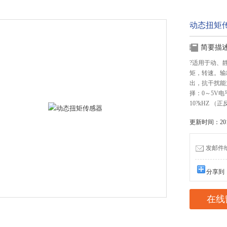
动态扭矩
简要描
?适用于动、静
矩，转速。输
出，抗干扰能
择：0～5V
10?kHZ （
更新时间：2018
发邮件给我
分享到
在线