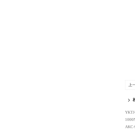
上
YKT
100
AKC