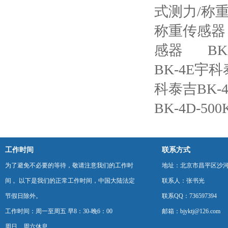
式测力/称
称重传感器
感器
B
BK-4E宇科
科泰吉BK-
BK-4D-5
工作时间
联系方式
为了避免不必要的等待，敬请注意我们的工作时
地址：北京市昌平区沙河
间 。以下是我们的正常工作时间，中国大陆法定
联系人：张书光
节假日除外。
联系QQ：736597394
工作时间：周一至周五 早8：30-晚6：00
邮箱：bjyktj@126.com
周日、周六休息