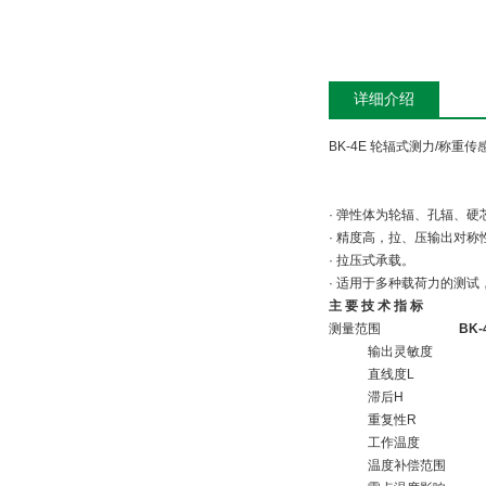
详细介绍
BK-4E 轮辐式测力/称重传
· 弹性体为轮辐、孔辐、
· 精度高，拉、压输出对
· 拉压式承载。
· 适用于多种载荷力的测
主 要 技 术 指 标
测量范围
BK-
输出灵敏度
直线度L
滞后H
重复性R
工作温度
温度补偿范围