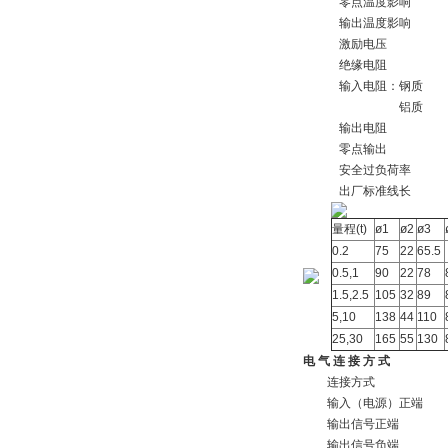
零点温度影响
输出温度影响
激励电压
绝缘电阻
输入电阻：钢质
铝质
输出电阻
零点输出
安全过负荷率
出厂标准线长
量程(t)
ø1
ø2
ø3
0.2
75
22
65.5
0.5,1
90
22
78
1.5,2.5
105
32
89
5,10
138
44
110
25,30
165
55
130
电 气 连 接 方 式
连接方式
输入（电源）正端
输出信号正端
输出信号负端