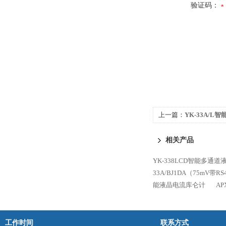
验证码：
上一篇：
YK-33A/L
相关产品
YK-338LCD智能多通
33A/BJ1DA（75mV带
能液晶电流库仑计
A
工作时间
联系方式