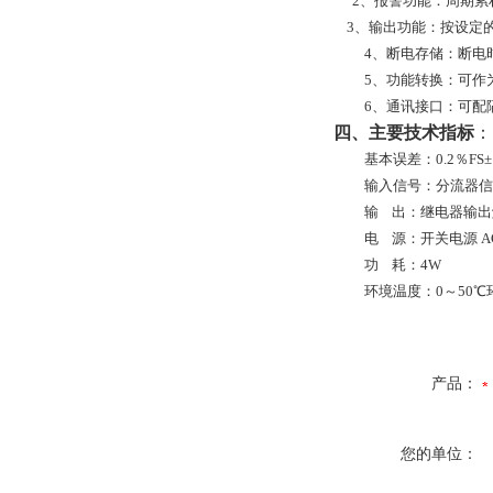
2、报警功能：周期累
3
、输出功能：按设定
4、断电存储：断电
5、功能转换：可作
6、通讯接口：可配隔离
四、主要技术指标
：
基本误差：0.2％FS
输入信号：分流器信号0-
输
出：继电器输出触点
电
源：开关电源 A
功
耗：4W
环境温度：0～50℃
产品：
您的单位：