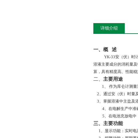
详细介绍
一、概
述
YK-33安（伏
溶液主要成分的消耗量及
算，具有精度高、性能稳
二、
主要用途
1、
作为库仑计测量
2
、通过安（伏）时量
3
、掌握溶液中主盐及
4、在电解生产中准
5、在电池充放电中
三、
主要功能
1、显示功能：实时电