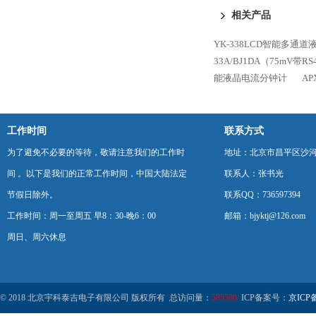
相关产品
YK-338LCD智能多通
33A/BJ1DA（75mV带
能液晶电流分钟计
A
工作时间
联系方式
为了避免不必要的等待，敬请注意我们的工作时
地址：北京市昌平区沙河
间 。以下是我们的正常工作时间，中国大陆法定
联系人：张书光
节假日除外。
联系QQ：736597394
工作时间：周一至周五 早8：30-晚6：00
邮箱：bjyktj@126.com
周日、周六休息
© 2018 北京宇科泰吉电子有限公司 版权所有 总访问量：
585580
ICP备案号：
京ICP备