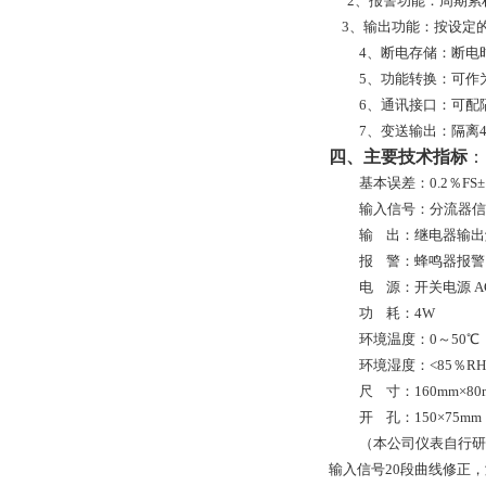
2、报警功能：周期累
3
、输出功能：按设定
4、断电存储：断电
5、功能转换：可作
6、通讯接口：可配隔离
7、变送输出：隔离4
四、主要技术指标
：
基本误差：0.2％FS
输入信号：分流器信号0-
输
出：继电器输出触点
报
警：蜂鸣器报警
电
源：开关电源 A
功
耗：4W
环境温度：0～50℃
环境湿度：<85％RH
尺
寸：160mm×80
开
孔：150×75mm
（本公司仪表自行研发
输入信号20段曲线修正