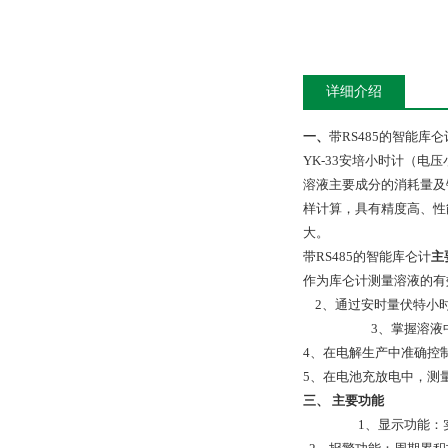
详细介绍
一、
带RS485的智能库仑
YK-33安培小时计（
溶液主要成分的消耗量及
样计算，具有精度高、性
大。
带RS485的智能库仑计
主
作为库仑计测量溶液的有
2、通过安时量伏特小
3、掌握溶液
4、在电解生产中准确控
5、在电池充放电中，测
三、
主要功能
1、显示功能：