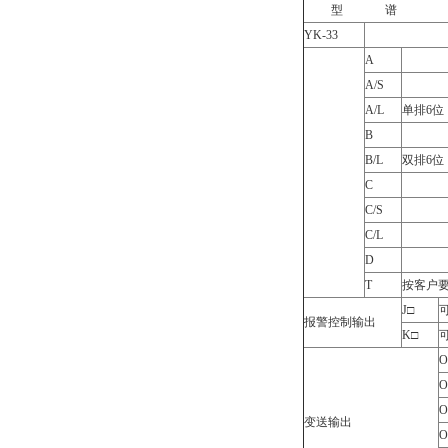
型 谱
YK-33
A
A/S
A/L
单排6位
B
B/L
双排6位
C
C/S
C/L
D
T
按客户
J□
报警控制输出
K□
O
O
O
变送输出
O