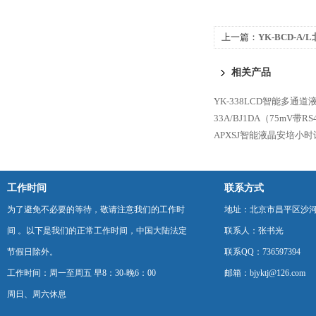
上一篇：
YK-BCD-A
表
相关产品
YK-338LCD智能多通
33A/BJ1DA（75mV带
APXSJ智能液晶安培小时
工作时间
联系方式
为了避免不必要的等待，敬请注意我们的工作时
地址：北京市昌平区沙河
间 。以下是我们的正常工作时间，中国大陆法定
联系人：张书光
节假日除外。
联系QQ：736597394
工作时间：周一至周五 早8：30-晚6：00
邮箱：bjyktj@126.com
周日、周六休息