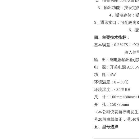
2、报警功能：周期累积
3、输出功能：按设定
4、断电存储：
5、通讯接口：可配隔离RS
6、变
四、
主要技术指标
：
基本误差：0.2％FS±1个
输入信号：
输 出：继电器输出触点容量
电 源：开关电源 AC85V～
功 耗：4W
环境温度：0～50℃
环境湿度：<85％RH
尺 寸：160mm×80mm×1
开 孔：150×75mm
（本公司仪表自行研发生产
号20段曲线修正，满5
五、
型号选择