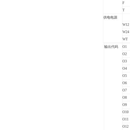
F
T
供电电源
W12
W24
WT
输出代码
O
1
O
2
O
3
O
4
O
5
O6
O7
O8
O9
O10
O11
O12