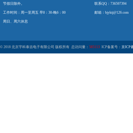
节假日除外。
联系QQ：736597394
工作时间：周一至周五 早8：30-晚6：00
邮箱：bjyktj@126.com
周日、周六休息
© 2018 北京宇科泰吉电子有限公司 版权所有 总访问量：
585113
ICP备案号：
京ICP备