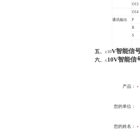
O13
O14
通讯输出
P
R
S
V智能信
五、
±10
10V智能信
六、
±
产品：
您的单位：
您的姓名：