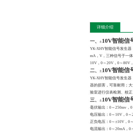
详细介绍
10V智能信
一、
±
YK-XHY
智能信号发生器
mA
，
V
，三种信号于一体
10V
，
0
～
20V
，
0
～
80V
10V智能信
二、
±
YK-XHY
智能信号发生器
器的损害，可靠耐用；大
验室进行仪表检测、校正
10V智能信
三、
±
毫伏输出：
0
～
250mv
，
0
电压输出：
0
～
10V
，
0
～
正负电压：
0
～±
10V
，
0
～
电流输出：
0
～
20mA
，
0