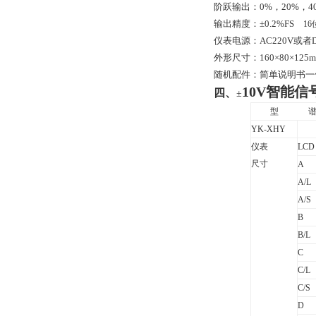
阶跃输出：
0%
，
20%
，
4
输出精度：±
0.2%FS
16
仪表电源：
AC220V
或者
外形尺寸：
160
×
80
×
125
随机配件：简单说明书一
10V智能信
四、
±
型
YK-XHY
仪表
LCD
尺寸
A
A/L
A/S
B
B/L
C
C/L
C/S
D