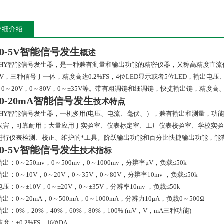
详细介绍
0-5V智能信号发生
概述
HY
智能信号发生器，是一种兼有测量和输出功能的精密仪器，又称高精度直流
V
，三种信号于一体，精度高达
0.2%FS
，
4
位
LED
显示或者
5
位
LED
，输出电压
，
0
～
20V
，
0
～
80V
，
0
～±
35V
等。带有粗调键和细调键，快捷输出键，精度高
0-20mA智能信号发生
技术特点
HY
智能信号发生器，一机多用
(
电压、电流、毫伏、），兼有输出和测量，功
损害，可靠耐用；大量应用于实验室、仪表标定室、工厂仪表校验室、学校实验
进行仪表检测、校正、维护的*工具。阶跃输出功能和百分比快捷输出功能，能
0-5V智能信号发生
技术指标
输出：
0
～
250mv
，
0
～
500mv
，
0
～
1000mv
，分辨率μ
V
，负载≤
50k
输出：
0
～
10V
，
0
～
20V
，
0
～
35V
，
0
～
80V
，分辨率
10mv
，负载≤
50k
电压：
0
～±
10V
，
0
～±
20V
，
0
～±
35V
，分辨率
10mv
，负载≤
50k
输出：
0
～
20mA
，
0
～
500mA
，
0
～
1000mA
，分辨力
10
μ
A
，负载
0
～
500
Ω
输出：
0%
，
20%
，
40%
，
60%
，
80%
，
100% (mV
，
V
，
mA
三种功能
)
精度：±
0.2%FS
16
位
DA