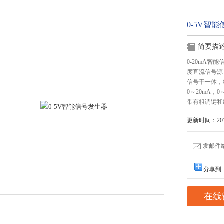
0-5V智
简要描
0-20mA
度直流信号源
信号于一体，精
0～20mA，0
带有粗调键和
更新时间：2017
发邮件给我
分享到
在线