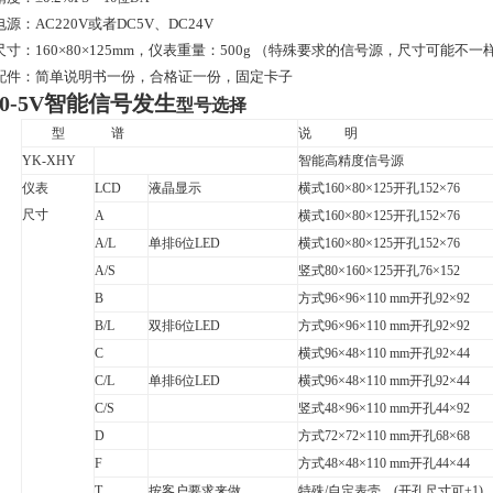
电源：
AC220V
或者
DC5V
、
DC24V
尺寸：
160
×
80
×
125mm
，仪表重量：
500g
（特殊要求的信号源，尺寸可能不一
配件：简单说明书一份，合格证一份，固定卡子
0-5V智能信号发生
型号选择
型
谱
说
明
YK-XHY
智能高精度信号源
仪表
LCD
液晶显示
横式
160
×
80
×
125
开孔
152
×
76
尺寸
A
横式
160
×
80
×
125
开孔
152
×
76
A/L
单排
6
位
LED
横式
160
×
80
×
125
开孔
152
×
76
A/S
竖式
80
×
160
×
125
开孔
76
×
152
B
方式
96
×
96
×
110 mm
开孔
92
×
92
B/L
双排
6
位
LED
方式
96
×
96
×
110 mm
开孔
92
×
92
C
横式
96
×
48
×
110 mm
开孔
92
×
44
C/L
单排
6
位
LED
横式
96
×
48
×
110 mm
开孔
92
×
44
C/S
竖式
48
×
96
×
110 mm
开孔
44
×
92
D
方式
72
×
72
×
110 mm
开孔
68
×
68
F
方式
48
×
48
×
110 mm
开孔
44
×
44
T
按客户要求来做
特殊
/
自定表壳。
(
开孔尺寸可
+1)