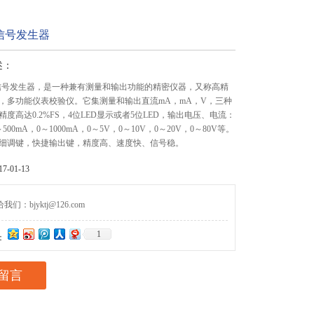
能信号发生器
述：
智能信号发生器，是一种兼有测量和输出功能的精密仪器，又称高精
，多功能仪表校验仪。它集测量和输出直流mA，mA，V，三种
度高达0.2%FS，4位LED显示或者5位LED，输出电压、电流：
～500mA，0～1000mA，0～5V，0～10V，0～20V，0～80V等。
细调键，快捷输出键，精度高、速度快、信号稳。
-01-13
们：bjyktj@126.com
1
：
留言