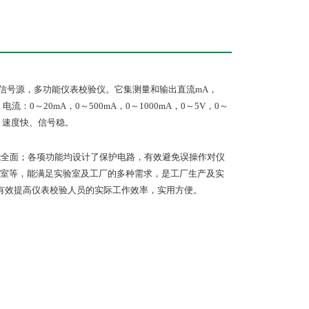
信号源，多功能仪表校验仪。它集测量和输出直流
mA
，
、电流：
0
～
20mA
，
0
～
500mA
，
0
～
1000mA
，
0
～
5V
，
0
～
、速度快、信号稳。
能全面；各项功能均设计了保护电路，有效避免误操作对仪
室等，能满足实验室及工厂的多种需求，是工厂生产及实
有效提高仪表校验人员的实际工作效率，实用方便。