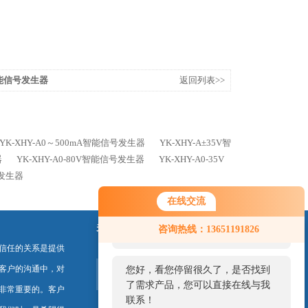
V智能信号发生器
返回列表>>
YK-XHY-A0～500mA智能信号发生器
YK-XHY-A±35V智
器
YK-XHY-A0-80V智能信号发生器
YK-XHY-A0-35V
号发生器
在线交流
您好！欢迎前来咨询，很高兴为您
关注我们
咨询热线：13651191826
服务，请问您要咨询什么问题呢？
信任的关系是提供
客户的沟通中，对
您好，看您停留很久了，是否找到
了需求产品，您可以直接在线与我
非常重要的。客户
联系！