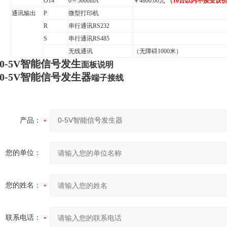
O14
0
～
5000mA
￥
4800.00
元
（
10
台以内不接受议
通讯输出
P
微型打印机
R
串行通讯
RS232
S
串行通讯
RS485
无线通讯
（无障碍
1000
米）
0-5V智能信号发生
面板说明
0-5V智能信号发生器
端子接线
产品：
您的单位：
您的姓名：
联系电话：