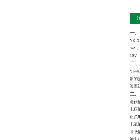
一、
YK-X
mA
，
10V
二、
YK-X
器的
验室
二、
毫伏
电压
正负
电流
阶跃
输出