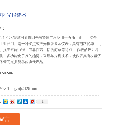
道闪光报警器
述：
724-FGK智能24通道闪光报警器广泛应用于石油、化工、冶金、
工业部门。是一种接点式声光报警显示仪表，具有电路简单、元
、抗于扰能力强、可靠性高、接线简单等特点。 仪表的设计考
化、多功能化了展的趋势，采用单片机技术，使仪表具有功能齐
体管闪光报警器的换代产品。
-02-06
们：bjyktj@126.com
1
：
留言