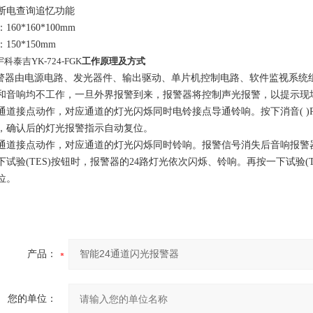
断电查询追忆功能
：
160*160*100mm
：
150*150mm
宇科泰吉YK-724-FGK
工作原理及方式
警器由电源电路、发光器件、输出驱动、单片机控制电路、软件监视系统
和音响均不工作，一旦外界报警到来，报警器将控制声光报警，以提示现
通道接点动作，对应通道的灯光闪烁同时电铃接点导通铃响。按下消音
(
)
，确认后的灯光报警指示自动复位。
通道接点动作，对应通道的灯光闪烁同时铃响。报警信号消失后音响报警
下试验
(TES)
按钮时，报警器的
24
路灯光依次闪烁、铃响。再按一下试验
(
位。
产品：
您的单位：