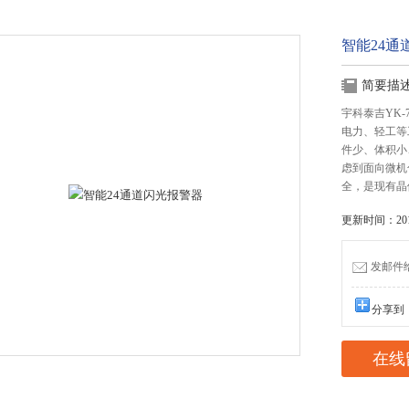
智能24通
简要描
宇科泰吉YK-
电力、轻工等
件少、体积小
虑到面向微机
全，是现有晶
更新时间：2017
发邮件给我
分享到
在线