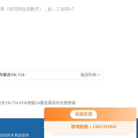
果（填写阿拉伯数字），如：三加四=7
宇科泰吉YK-724-
返回列表>>
警器
宇科泰吉YK-724-FGK智能24通道通讯闪光报警器
在线交流
您好！欢迎前来咨询，很高兴为您
关注我们
咨询热线：13651191826
服务，请问您要咨询什么问题呢？
信任的关系是提供