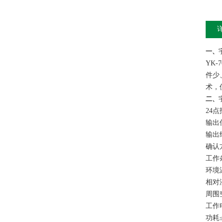
一、
YK-7
件少
术，
二、
24
点
输出
输出
确认
工作
环境
相对
周围
工作
功耗