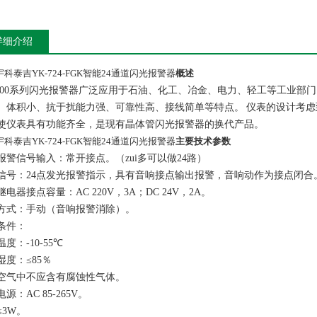
详细介绍
宇科泰吉YK-724-FGK智能24通道闪光报警器
概述
00
系列闪光报警器广泛应用于石油、化工、冶金、电力、轻工等工业部门
、体积小、抗于扰能力强、可靠性高、接线简单等特点。
仪表的设计考虑
使仪表具有功能齐全，是现有晶体管闪光报警器的换代产品。
宇科泰吉YK-724-FGK智能24通道闪光报警器
主要技术参数
报警信号输入：常开接点。（zui多可以做
24
路）
信号：
24
点发光报警指示，具有音响接点输出报警，音响动作为接点闭合
继电器接点容量：
AC 220V
，
3A
；
DC 24V
，
2A
。
方式：手动（音响报警消除）。
条件：
温度：
-10-55
℃
湿度：≤
85
％
空气中不应含有腐蚀性气体。
电源：
AC 85-265V
。
≤
3W
。