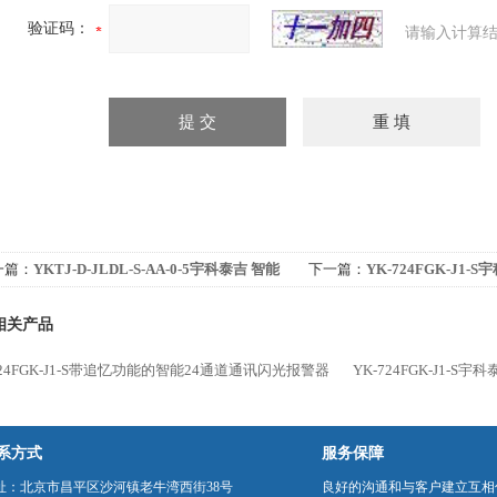
验证码：
请输入计算结
一篇：
YKTJ-D-JLDL-S-AA-0-5宇科泰吉 智能
下一篇：
YK-724FGK-J1-S
6通道设备运行状态采集器
FGK智能24通道通讯闪光报
相关产品
724FGK-J1-S带追忆功能的智能24通道通讯闪光报警器
YK-724FGK-J1-S
系方式
服务保障
址：北京市昌平区沙河镇老牛湾西街38号
良好的沟通和与客户建立互相