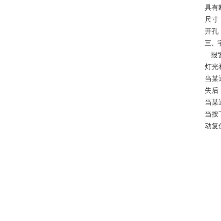
具有
尺寸
开孔
三、
报
灯光
当某
失后
当某
当按
动复