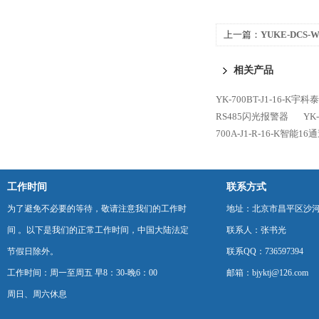
上一篇：
YUKE-DC
相关产品
YK-700BT-J1-16-K宇
RS485闪光报警器
YK
700A-J1-R-16-K智能
工作时间
联系方式
为了避免不必要的等待，敬请注意我们的工作时
地址：北京市昌平区沙河
间 。以下是我们的正常工作时间，中国大陆法定
联系人：张书光
节假日除外。
联系QQ：736597394
工作时间：周一至周五 早8：30-晚6：00
邮箱：bjyktj@126.com
周日、周六休息