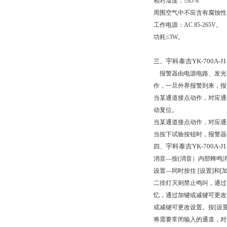
相对湿度：≤85％
周围空气中不应含有腐蚀性
工作电源：AC 85-265V。
功耗
≤
3W
。
宇科泰吉YK-700A-J1-
三、
报警器由电源电路、发光
作，一旦外界报警到来，报
当某通道接点动作，对应通
动复位。
当某通道接点动作，对应通
当按下试验按钮时，报警器
宇科泰吉YK-700A-J1-
四、
消音—按(消音）内部蜂鸣
设置
—
同时按住
[
设置
]
和
[
二排灯灭则禁止鸣叫，通过
忆，通过加键或减键可更改
或减键可更改设置。按
[
设
将需要常闭输入的通道，对