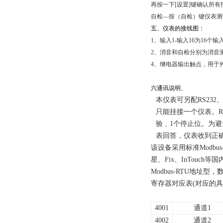
再按一下
[
设置
]
键确认所有
自检—按（自检）键仪表测
五、仪表的接线图：
1
、输入1-输入16为16个
2
、消音和自检分别为消音
4
、继电器输出触点，用于
六通讯说明、
本仪表可另配RS232
只能挂接一个仪表。
R
验
﹑
1
个停止位。
为避
表回答，仪表收到正
该设备采用标准Modb
星、Fix、
InTouch
等国
Modbus-RTU地址
寄存器对应表(对应的
4001
通道1
4002
通道2