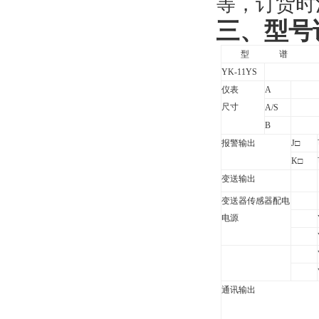
等，订货时
三、
型号
型
谱
YK-11YS
仪表
A
尺寸
A/S
B
报警输出
J
□
K
□
变送输出
变送器传感器配电
电源
通讯输出