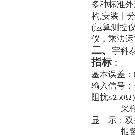
多种标准外
构,安装十
(
运算测控
仪，乘法运
二、
宇科泰
指标
：
基本误差：
输入信号：
阻抗≤
250
Ω
采
显
示：双
报