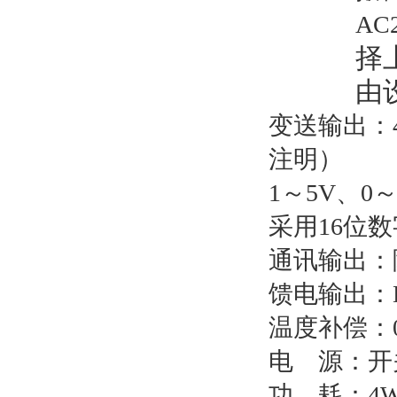
AC
择
由
变送输出：
注明）
1
～5V、0～
采用
16
位数
通讯输出：
馈电输出：
温度补偿：
电
源：开
功
耗：
4