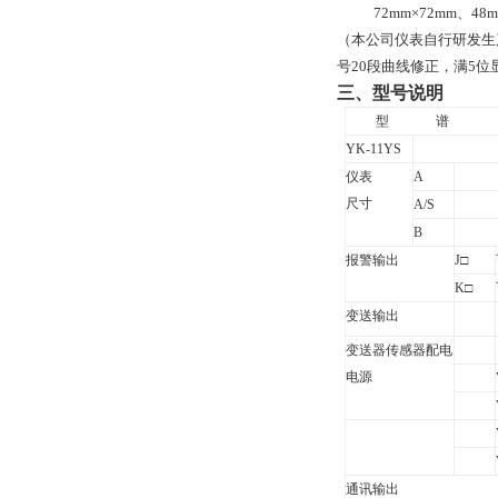
72mm
×7
2mm
、
48
（本公司仪表自行研发生
号
20
段曲线修正，满
5
位
三、
型号说明
型
谱
YK-11YS
仪表
A
尺寸
A/S
B
报警输出
J
□
K
□
变送输出
变送器传感器配电
电源
通讯输出