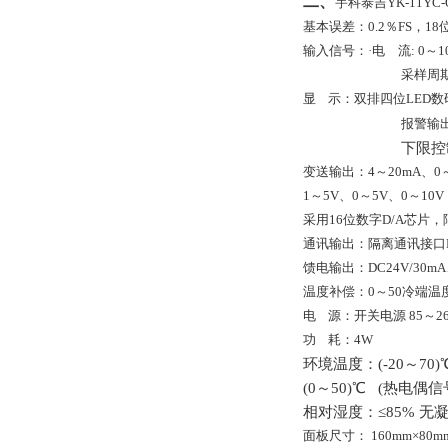
二、
宇科泰吉YK-11YC
基本误差：
0
.
2
％
FS
，
18
输入信号：·电 流
: 0
～
1
采样周
显
示：双排四位
LED
数
报警输
下限控
变送输出：
4
～
20
m
A
、
0
1
～5V、0～5V、0～10V
采用
16
位数字
D/A
芯片，
通讯输出：隔离通讯接口
馈电输出：
DC24V
/
30
m
A
温度补偿：
0
～50
冷端温
电
源：开关电源
85
～
2
功
耗：
4W
环境温度：(
-20
～
70)
(
0
～5
0
)
℃ (热电偶信
相对湿度：≤85% 
面板尺寸：
160mm
×
80m