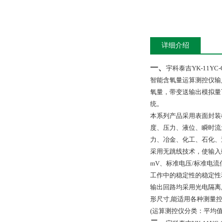
详细介绍
一、
宇科泰吉YK-11YC
智能含氧量运算测控仪输
氧量，带变送输出模拟量
统。
本系列产品采用表面封装
度、压力、液位、瞬时流
力、冶金、化工、石化、
采用无跳线技术，使输入
mV、标准电压/标准电
工作中的稳定性的稳定性
输出回路均采用光电隔离
形尺寸,能适用各种测量
(
运算测控仪分类：平均