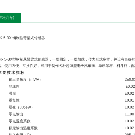
详细介绍
BK-5-BX 钢制悬臂梁式传感器
BK- 5-BX型钢制悬臂梁式传感器，一端固定，一端加载，传力形式多样，并设有良
易、使用方便、互换性好，可用于制作各种超薄型电子汽车衡、单轨吊秤、料斗秤，配
主 要 技 术 指 标
输出灵敏度（mV/V）
2±0.0
非线性
±0.0
滞后
±0.02
重复性
±0.01
蠕变（30分钟）
±0.02
零点输出
±1.00
零点温度系数
±0.02
额定输出温度系数
±0.02