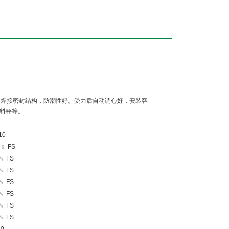
好的焊接密封结构，防潮性好。受力后自动调心好，安装容
料秤等。
10
2﹪ FS
﹪ FS
﹪ FS
﹪ FS
﹪ FS
﹪ FS
﹪ FS