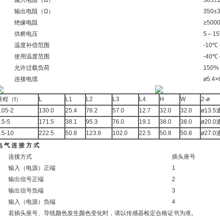
输入电阻（Ω）
385±
输出电阻（Ω）
350±
绝缘电阻
≥500
供桥电压
5～15
温度补偿范围
-10℃
使用温度范围
-40℃
允许过载负荷
150%
连接电缆
ø5.4×
量程（t）
L
L1
L2
L3
L4
H
W
2-ø
.05-2
130.0
25.4
76.2
57.0
12.7
32.0
32.0
ø13.
.5-5
171.5
38.1
95.3
76.0
19.1
38.0
38.0
ø20.
.5-10
222.5
50.8
123.8
102.0
22.5
50.8
50.8
ø27.
电 气 连 接 方 式
连接方式
插头座号
输入（电源）正端
1
输出信号正端
2
输出信号负端
3
输入（电源）负端
4
若插头座号、导线颜色发生颜色变化时，请以传感器检定合格证书为准。