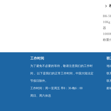
梁
BK-
10K
器
100
称重
工作时间
联
为了避免不必要的等待，敬请注意我们的工作时
地
间 。以下是我们的正常工作时间，中国大陆法定
联
节假日除外。
联系
工作时间：周一至周五 早8：30-晚6：00
邮箱
周日、周六休息