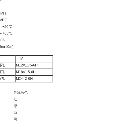
10
3
0MΩ
VDC
～+50℃
～+65℃
 FS
6m(10m)
M
5通孔
M12×1.75-6H
0通孔
M18×1.5-6H
0通孔
M24×2-6H
导线颜色
红
绿
白
黑