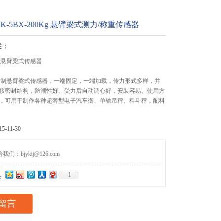
-5BX-200Kg 悬臂梁式测力/称重传感器
述：
 钢制悬臂梁式传感器
BX型钢制悬臂梁式传感器，一端固定，一端加载，传力形式多样，并
接密封结构，防潮性好。受力后自动调心好，安装容易、使用方
，可用于制作各种超薄型电子汽车衡、单轨吊秤、料斗秤，配料
-11-30
们：bjyktj@126.com
1
：
留言