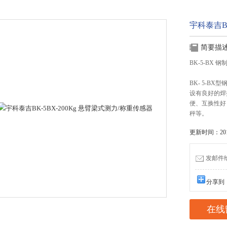
宇科泰吉BK
简要描
BK-5-BX
BK- 5-
设有良好的焊
便、互换性好
秤等。
更新时间：2015
发邮件给我
分享到
在线