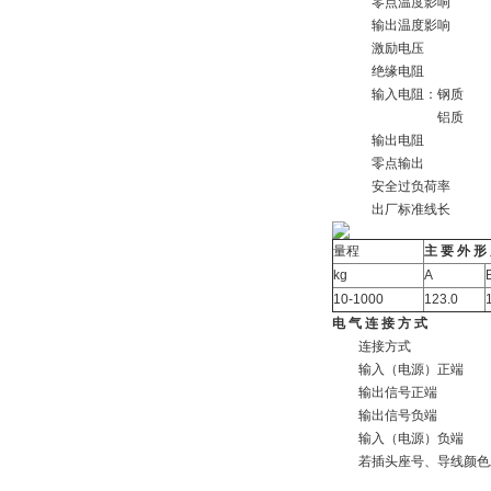
零点温度影响
输出温度影响
激励电压
绝缘电阻
输入电阻：钢质
铝质
输出电阻
零点输出
安全过负荷率
出厂标准线长
量程
主 要 外 形
kg
A
10-1000
123.0
电 气 连 接 方 式
连接方式
输入（电源）正端
输出信号正端
输出信号负端
输入（电源）负端
若插头座号、导线颜色发