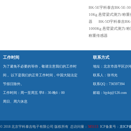
BK-5E宇科泰吉BK-5E
10Kg 悬臂梁式测力/称
器
BK-5D宇科泰吉BK
1000Kg 悬臂梁式测力/
称重传感器
工作时间
联系方式
为了避免不必要的等待，敬请注意我们的工作时
地址：北京市昌平区沙河
间 。以下是我们的正常工作时间，中国大陆法定
联系人：张书光
节假日除外。
联系QQ：736597394
工作时间：周一至周五 早8：30-晚6：00
邮箱：bjyktj@126.com
周日、周六休息
© 2018 北京宇科泰吉电子有限公司 版权所有 总访问量：
585113
ICP备案号：
京ICP备