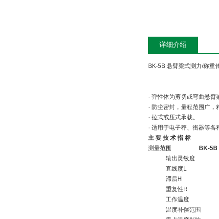
详细介绍
BK-5B 悬臂梁式测力/称重
· 弹性体为剪切或弯曲悬
· 防尘密封，量程范围广
· 拉式或压式承载。
· 适用于电子秤、衡器等
主 要 技 术 指 标
测量范围
BK-5B
输出灵敏度
直线度L
滞后H
重复性R
工作温度
温度补偿范围