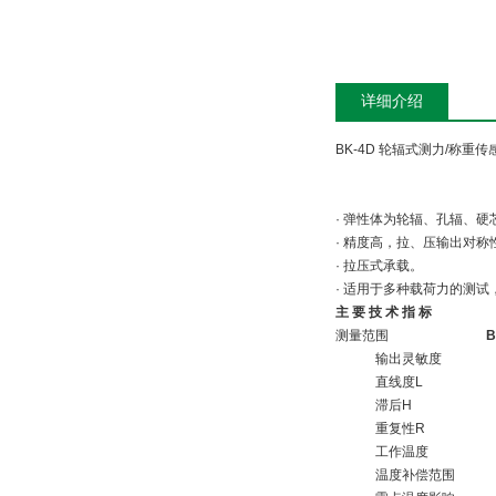
详细介绍
BK-4D 轮辐式测力/称重传
· 弹性体为轮辐、孔辐、
· 精度高，拉、压输出对
· 拉压式承载。
· 适用于多种载荷力的测
主 要 技 术 指 标
测量范围
B
输出灵敏度
直线度L
滞后H
重复性R
工作温度
温度补偿范围