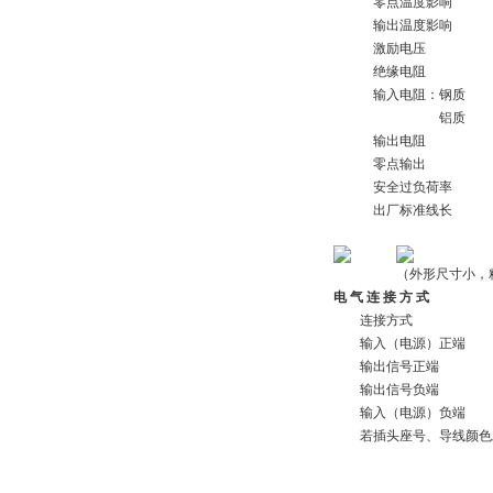
零点温度影响
输出温度影响
激励电压
绝缘电阻
输入电阻：钢质
铝质
输出电阻
零点输出
安全过负荷率
出厂标准线长
（外形尺寸小，精度
电 气 连 接 方 式
连接方式
输入（电源）正端
输出信号正端
输出信号负端
输入（电源）负端
若插头座号、导线颜色发