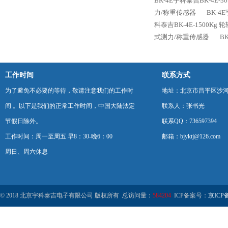
BK-4E宇科泰吉BK-4E-
力/称重传感器
BK-4
科泰吉BK-4E-1500Kg
式测力/称重传感器
B
工作时间
联系方式
为了避免不必要的等待，敬请注意我们的工作时
地址：北京市昌平区沙河
间 。以下是我们的正常工作时间，中国大陆法定
联系人：张书光
节假日除外。
联系QQ：736597394
工作时间：周一至周五 早8：30-晚6：00
邮箱：bjyktj@126.com
周日、周六休息
© 2018 北京宇科泰吉电子有限公司 版权所有 总访问量：
584204
ICP备案号：
京ICP备