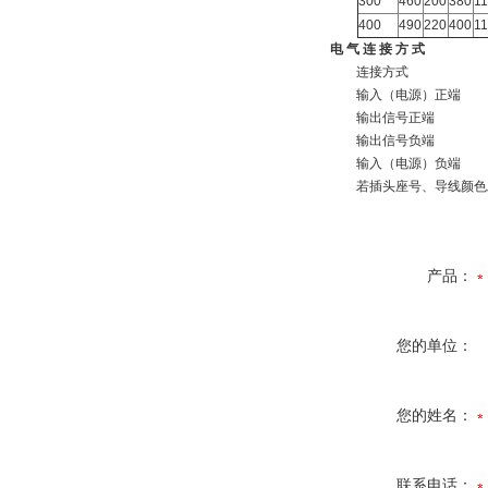
300
460
200
380
1
400
490
220
400
1
电 气 连 接 方 式
连接方式
输入（电源）正端
输出信号正端
输出信号负端
输入（电源）负端
若插头座号、导线颜色发
产品：
您的单位：
您的姓名：
联系电话：