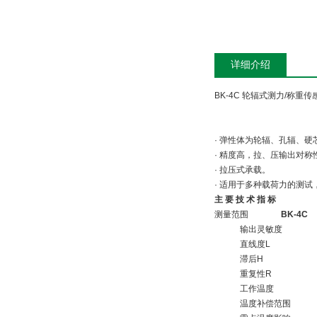
详细介绍
BK-4C 轮辐式测力/称重传
· 弹性体为轮辐、孔辐、
· 精度高，拉、压输出对
· 拉压式承载。
· 适用于多种载荷力的测
主 要 技 术 指 标
测量范围
BK-4C
输出灵敏度
直线度L
滞后H
重复性R
工作温度
温度补偿范围