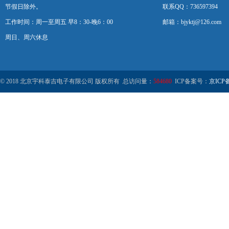
节假日除外。
联系QQ：736597394
工作时间：周一至周五 早8：30-晚6：00
邮箱：bjyktj@126.com
周日、周六休息
© 2018 北京宇科泰吉电子有限公司 版权所有 总访问量：
584680
ICP备案号：
京ICP备