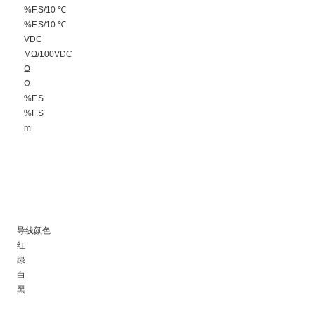
%F.S/10 ℃
%F.S/10 ℃
VDC
MΩ/100VDC
Ω
Ω
%F.S
%F.S
m
导线颜色
红
绿
白
黑