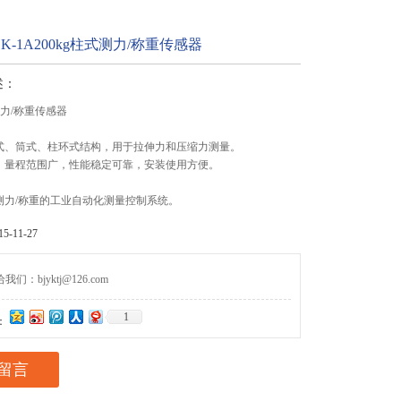
K-1A200kg柱式测力/称重传感器
述：
式测力/称重传感器
柱式、筒式、柱环式结构，用于拉伸力和压缩力测量。
构，量程范围广，性能稳定可靠，安装使用方便。
。
种测力/称重的工业自动化测量控制系统。
-11-27
们：bjyktj@126.com
1
：
留言