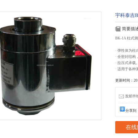
宇科泰吉B
简要描
BK-1A 柱
· 弹性体为
· 全密封结
· 拉压式承载
· 适用于各
更新时间：2015
发邮件给我
分享到
在线