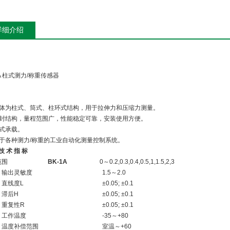
详细介绍
1A 柱式测力/称重传感器
弹性体为柱式、筒式、柱环式结构，用于拉伸力和压缩力测量。
全密封结构，量程范围广，性能稳定可靠，安装使用方便。
压式承载。
用于各种测力/称重的工业自动化测量控制系统。
技 术 指 标
范围
BK-1A
0～0.2,0.3,0.4,0.5,1,1.5,2,3
出灵敏度
1.5～2.0
线度L
±0.05; ±0.1
后H
±0.05; ±0.1
复性R
±0.05; ±0.1
作温度
-35～+80
度补偿范围
室温～+60