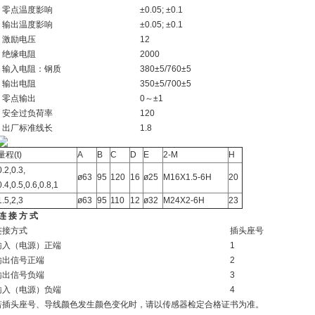
点温度影响
±0.05; ±0.1
出温度影响
±0.05; ±0.1
励电压
12
缘电阻
2000
入电阻：钢质
380±5/760±5
出电阻
350±5/700±5
点输出
0～±1
全过负荷率
120
厂标准线长
1.8
量程(t)
A
B
C
D
E
2-M
H
0.2,0.3,
ø63
95
120
16
ø25
M16X1.5-6H
20
0.4,0.5,0.6,0.8,1
1.5,2,3
ø63
95
110
12
ø32
M24X2-6H
23
连 接 方 式
接方式
插头座号
（电源）正端
1
信号正端
2
信号负端
3
（电源）负端
4
头座号、导线颜色发生颜色变化时，请以传感器检定合格证书为准。