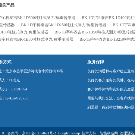
相关产品
1D宇科泰吉BK-1D500吨柱式测力/称重传感器
BK-1D宇科泰吉BK-1D400
称重传感器
BK-1D宇科泰吉BK-1D250吨柱式测力/称重传感器
BK-1D宇科
1D100吨柱式测力/称重传感器
BK-1B宇科泰吉BK-1B50吨柱式测力/称重传感
1B宇科泰吉BK-1B30吨柱式测力/称重传感器
BK-1B宇科泰吉BK-1B25吨柱
系方式
服务保障
址：北京市昌平区沙河镇老牛湾西街38号
良好的沟通和与客户建立互相
系人：张书光
良好的客户服务的关键。在与
QQ：736597394
客户保持热情和友好的态度是
：bjyktj@126.com
需要与我们交流，当客户找到
到重视，得到帮助和解决问题
ICP备案号：
京ICP备10054621号-2
GoogleSitemap
技术支持：
智能制造网
管理登陆