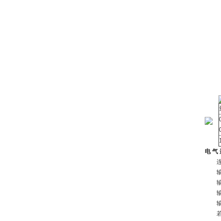
零
输
激
绝
输
输
零
安
出
电 气 
连
输入
输出
输出
输入
若插