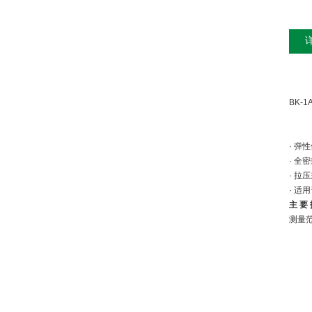
BK-
· 
· 
· 拉
· 适
主 要 
测量
输
直
滞
重
工
温