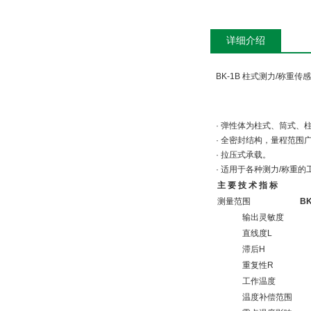
详细介绍
BK-1B 柱式测力/称重传
· 弹性体为柱式、筒式
· 全密封结构，量程范
· 拉压式承载。
· 适用于各种测力/称重
主 要 技 术 指 标
测量范围
BK
输出灵敏度
直线度L
滞后H
重复性R
工作温度
温度补偿范围