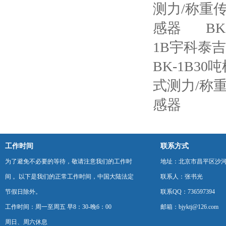
测力/称重
感器
B
1B宇科泰吉
BK-1B3
式测力/称
感器
工作时间
联系方式
为了避免不必要的等待，敬请注意我们的工作时
地址：北京市昌平区沙河
间 。以下是我们的正常工作时间，中国大陆法定
联系人：张书光
节假日除外。
联系QQ：736597394
工作时间：周一至周五 早8：30-晚6：00
邮箱：bjyktj@126.com
周日、周六休息