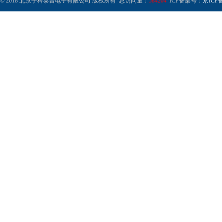
© 2018 北京宇科泰吉电子有限公司 版权所有 总访问量：
584204
ICP备案号：
京ICP备