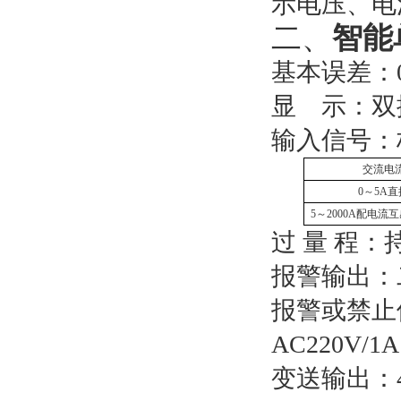
示电压、电
二、
智能
基本误差：0
显
示：双
输入信号：
交流电
0～5A
5～
2000A配电流
过 量 程：
报警输出：
报警或禁止使
AC220V/1
变送输出：4