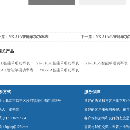
一篇：
YK-51A智能单项功率表
下一篇：
YK-51A/L智能单
相关产品
51D智能单项功率表
YK-51C/L智能单项功率表
YK-51C/S智能单项功率表
51A/L智能单项功率表
YK-51A智能单项功率表
系方式
服务保障
址：北京市昌平区沙河镇老牛湾西街38号
良好的沟通和与客户建立互相
系人：张书光
良好的客户服务的关键。在与
QQ：736597394
客户保持热情和友好的态度是
：bjyktj@126.com
需要与我们交流，当客户找到