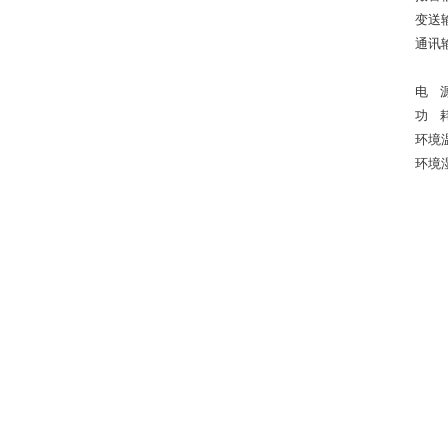
变送输
通讯输
电
功
环境
环境湿