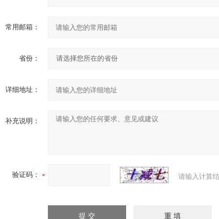
常用邮箱：
省份：
详细地址：
补充说明：
验证码：
请输入计算结