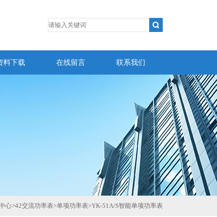
资料下载
在线留言
联系我们
中心
>
42交流功率表
>
单项功率表
>
YK-51A/S智能单项功率表