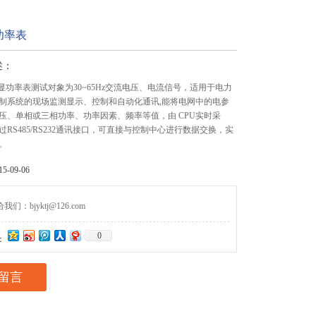
功率表
述：
数显功率表测试对象为30~65Hz交流电压、电流信号，适用于电力
制系统的现场监测显示、控制和自动化通讯,能将电网中的电参
压、单相或三相功率、功率因素、频率等值，由 CPU实时采
RS485/RS232通讯接口，可直接与控制中心进行数据交换，实
。
-09-06
们：bjyktj@126.com
0
：
留言