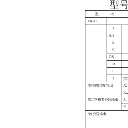
型
型
谱
YK-12
A
A/S
B
C
C/S
D
F
T
按
*路报警控制输出
J
□
K
第二路报警控制输出
J
□
K
*路变送输出