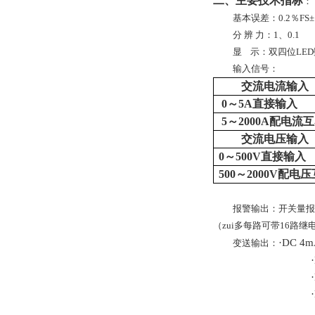
二、主要技术指标
：
基本误差：0.2％FS
分 辨 力：1、0.1
显
示：双四位LE
输入信号：
交流电流输入
0
～
5A
直接输入
5
～2000A配电流
交流电压输入
0
～500V
直接输入
500
～2000V配电
报警输出：开关量报警
（zui多每路可带16路
·DC 
变送输出：