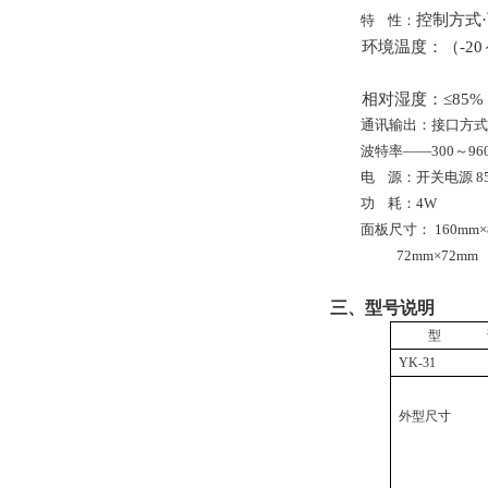
控制方式
特
性：
环境温度：（
-20
相对湿度：≤85
通讯输出：接口方式——
波特率——300～
9
电
源：开关电源 85
功
耗：4W
面板尺寸： 160mm×
72mm
×
7
2mm
三、型号说明
型
YK-31
外型尺寸