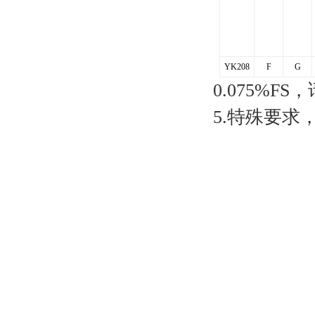
YK208
F
G
0.075%F
5.特殊要