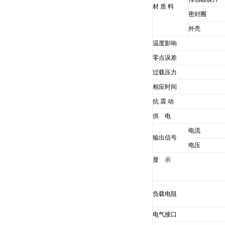
材 质 料
密封圈
外壳
温度影响
零点误差
过载压力
相应时间
抗 震 动
供 电
电流
输出信号
电压
显 示
负载电阻
电气接口