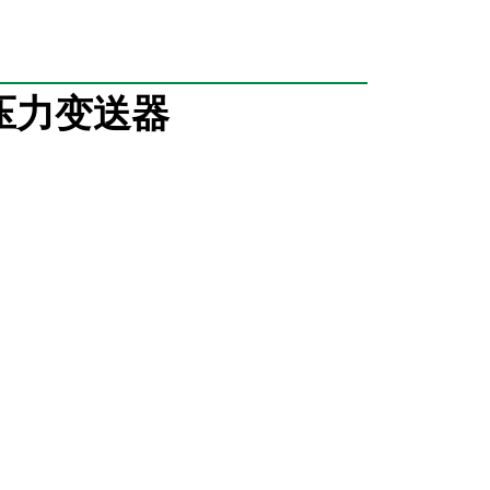
压力变送器
变送器引压孔无法清洗污垢、杂质等问题。结合德国先进数字化
品，药业等卫生级别条件使用。
负压
：0～35MPa
zui大量程：-0.1～7MPa
：0～1KPa
zui小量程：-500Pa～0