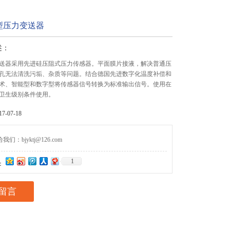
型压力变送器
述：
送器采用先进硅压阻式压力传感器。平面膜片接液，解决普通压
孔无法清洗污垢、杂质等问题。结合德国先进数字化温度补偿和
术、智能型和数字型将传感器信号转换为标准输出信号。使用在
卫生级别条件使用。
-07-18
们：bjyktj@126.com
1
：
留言