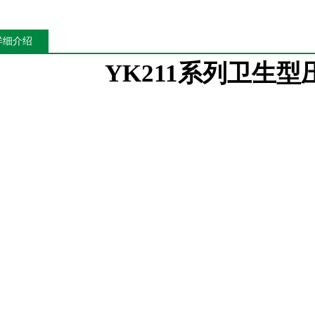
详细介绍
YK211
系列
卫生型
概述：
211
卫生型压力变送器
采用先进硅压阻式压力传感器。平面膜片接液，解决普通压力
补偿和非线性修正技术、智能型和数字型将传感器信号转换为标准输出信号。使用在食
霍斯曼）：不锈钢结构，小巧，灵便安装，多种信号输出选择。
参数：
表压
密封表压
绝压
范围
zui大量程：0～3.5MPa
zui大量程：0～100MPa
zui大量程
zui小量程：0～500Pa
zui小量程：0～3.5MPa
zui小量程
度
0.25%FS