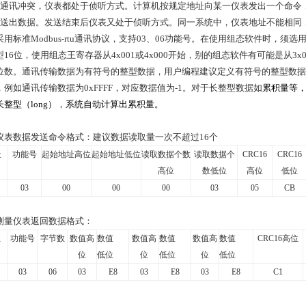
通讯冲突，仪表都处于侦听方式。计算机按规定地址向某一仪表发出一个命令
送出数据。发送结束后仪表又处于侦听方式。同一系统中，仪表地址不能相同
用标准Modbus-rtu通讯协议，支持03、06功能号。在使用组态软件时，须选用的设备
型16位，使用组态王寄存器从4x001或4x000开始，别的组态软件有可能是从3
位数。
通讯传输数据为有符号的整型数据，用户编程建议定义有符号的整型数据
，例如通讯传输数据为
0xFFFF
，对应数据值为
-1
。
对于长整型数据如
累积量等，
长整型（long），系统自动计算出累积量。
仪表数据发送命令格式：建议数据读取量一次不超过
16
个
址
功能号
起始地址高位
起始地址低位
读取数据个数
读取数据个
CRC16
CRC16
高位
数低位
高位
低位
03
00
00
00
03
05
CB
测量仪表返回数据格式：
址
功能号
字节数
数值高
数值
数值高
数值
数值高
数值
CRC16
高位
位
低位
位
低位
位
低位
03
06
03
E8
03
E8
03
E8
C1