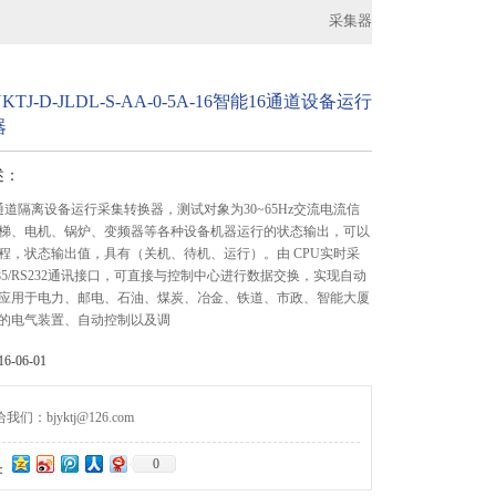
采集器
TJ-D-JLDL-S-AA-0-5A-16智能16通道设备运行
器
述：
6通道隔离设备运行采集转换器，测试对象为30~65Hz交流电流信
梯、电机、锅炉、变频器等各种设备机器运行的状态输出，可以
程，状态输出值，具有（关机、待机、运行）。由 CPU实时采
85/RS232通讯接口，可直接与控制中心进行数据交换，实现自动
应用于电力、邮电、石油、煤炭、冶金、铁道、市政、智能大厦
的电气装置、自动控制以及调
-06-01
们：bjyktj@126.com
0
：