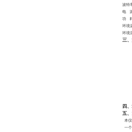
波特
电
功
环境
环境
三、
四、
五、
本仪
一个