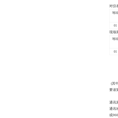
对仪
地
01
现场
地
01
(
其中
要读第1
通讯
通讯地
或9