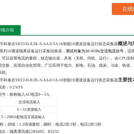
在线
详细介绍
概述与
宇科泰吉YKTJ-D-JLDL-S-AA-0-5A-16智能16通道设备运行状态采集器
系列
16
通道隔离设备运行采集转换器
，
测试对象为
30~65Hz
交流电流信号，
适
，可以设置电流的量程，状态输出值，具有（关机、待机、运行）。
由
CPU
实
据交换，实现自动化管理。广泛应用于电力、邮电、石油、煤炭、冶金、铁道、
系统。
主要技
宇科泰吉YKTJ-D-JLDL-S-AA-0-5A-16智能16通道设备运行状态采集器
误差：
0
.
2
％
FS
信号：
标称输入AC电流0～5A。
交流电流输入
0
～
5A
直接输入
5
～2000A配电流互感器输入
 程：持续：1.2倍满量程，瞬时：电流2倍/1秒，电压2倍/1秒
输出：隔离通讯接口
RS485
、
RS232