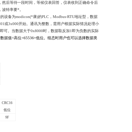
，然后等待一段时间，等候仪表回答，仪表收到正确命令后
，波特率要*。
为modicon(*康)的PLC，Modbus-RTU地址型，数据
x001或3x000开始。通讯为整数，需用户根据实际情况处理小
即可。当数据大于
0x8000
时，数据取反加
1
即为负数的实际
数据值=高位
×
65536+
低位。组态时用户也可以选择数据类
CRC16
低位
9F