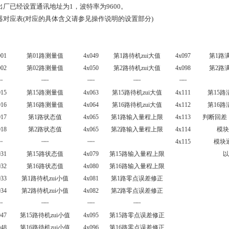
出厂已经设置通讯地址为1，波特率为9600。
器对应表(对应的具体含义请参见操作说明的设置部分)
001
第
01
路测量值
4x049
第
1
路待机zui大值
4x097
第
1
路
002
第
02
路测量值
4x050
第
2
路待机zui大值
4x098
第
2
路
┄
┄┄
┄┄
┄┄
┄┄
015
第
15
路测量值
4x063
第
15
路待机zui大值
4x111
第
15
路
016
第
16
路测量值
4x064
第
16
路待机zui大值
4x112
第
16
路
017
第
1
路状态值
4x065
第
1
路输入量程上限
4x113
判断回差
018
第2路状态值
4x065
第
2
路输入量程上限
4x114
模
┄
┄┄
┄┄
4x115
模块
031
第
15
路状态值
4x079
第
15
路输入量程上限
032
第
16
路状态值
4x080
第
16
路输入量程上限
033
第
1
路待机zui小值
4x081
第
1
路零点误差修正
034
第
2
路待机zui小值
4x082
第
2
路零点误差修正
┄
┄┄
┄┄
┄┄
047
第
15
路待机zui小值
4x095
第
15
路零点误差修正
048
第
16
路待机zui小值
4x096
第
16
路零点误差修正