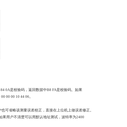
，84 0A是校验码，返回数据中B8 FA是校验码。如果
00 00 10 44 06。
0,用户也可省略该测量误差校正，直接在上位机上做误差修正。
8),如果用户不清楚可以用默认地址测试，波特率为2400