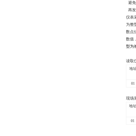
避免
再发
仪表采
为整
数点
数值
型为
读取
地
01
现场
地
01