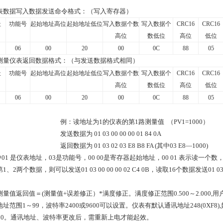
表数据写入数据发送命令格式：（写入寄存器）
址
功能号
起始地址高位
起始地址低位
写入数据个数
写入数据个
CRC16
CRC16
高位
数低位
高位
低位
06
00
20
00
0C
88
05
测量仪表返回数据格式：（与发送数据格式相同）
址
功能号
起始地址高位
起始地址低位
写入数据个数
写入数据个
CRC16
CRC16
高位
数低位
高位
低位
06
00
20
00
0C
88
05
例：读地址为1的仪表的第1路测量值 （PV1=1000）
发送数据为 01 03 00 00 00 01 84 0A
返回数据为 01 03 02 03 E8 B8 FA (其中03 E8—1000)
01 是仪表地址，03是功能号，00 00是寄存器起始地址，00 01 表示读一个数
、2两个数据，则可以发送01 03 00 00 00 02 C4 0B，读取16个数据发送01 03 00 
测量值返回值＝(测量值+误差修正）*满度修正。满度修正范围0.500～2.00
址范围1～99，波特率2400或9600可以设置。仪表有默认通讯地址248(0XF
600。通讯地址、波特率更改后，需重新上电才能起效。