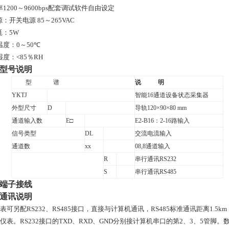
率
1200
～9600bps配套调试软件自由设定
源：开关电源
85
～
265VAC
耗：
5W
温度：
0
～
50
℃
湿度：
<
85
％
RH
型号说明
型
谱
说
明
YKTJ
智能
16
通道设备状态采集器
外型尺寸
D
导轨
120
×
90
×80
mm
通道输入数
E
□
E2-B16
：
2-16
路输入
信号类型
DL
交流电流输入
通道数
xx
08,8
通道输入
R
串行通讯
RS232
S
串行通讯
RS485
端子接线
通讯说明
表可另配RS232、RS485接口，直接与计算机通讯，
RS485
标准通讯
距离
1.5km
仪表。
RS232
接口的TXD、RXD、GND分别接计算机串口的第2、3、5管脚