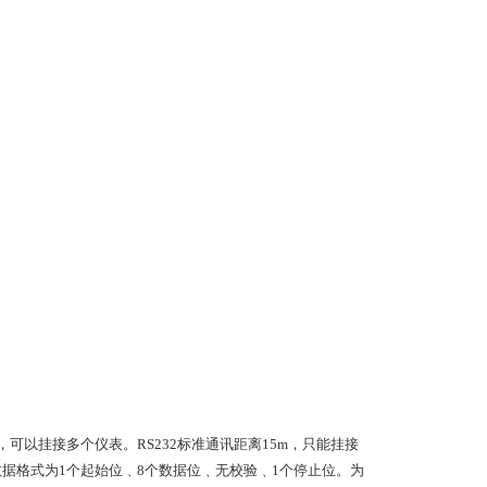
，可以挂接多个仪表。
RS232
标准通讯
距离
15m
，只能挂接
。数据格式为1个起始位﹑8个数据位﹑无
校验
﹑
1
个停止位。
为