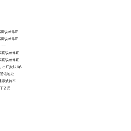
满度误差修正
满度误差修正
┄┄
满度误差修正
满度误差修正
，出厂默认为5.
块通讯地址
通讯波特率
以下备用