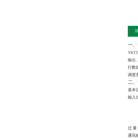
一、
YKTJ
输出
行数
调度
二、
基本
输入
过 量
通讯