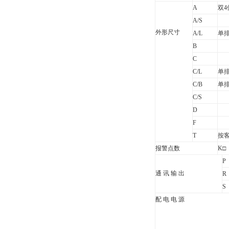
A
双4
A/S
外形尺寸
A/L
单排
B
C
C/L
单排
C/B
单排
C/S
D
F
T
按
报警点数
K
□
P
通 讯 输 出
R
S
配 电 电 源