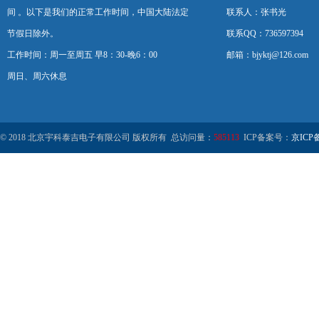
间 。以下是我们的正常工作时间，中国大陆法定
联系人：张书光
节假日除外。
联系QQ：736597394
工作时间：周一至周五 早8：30-晚6：00
邮箱：bjyktj@126.com
周日、周六休息
© 2018 北京宇科泰吉电子有限公司 版权所有 总访问量：
585113
ICP备案号：
京ICP备