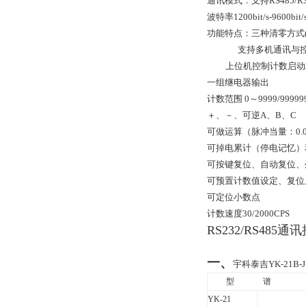
通讯模式：支持RS485/R
波特率1200bit/s-9600bit/
功能特点：三种清零方式
支持多机通讯与控
上位机控制计数启动
一组继电器输出
计数范围 0～9999/999999
＋、－、可逆A、B、C
可做运算（脉冲当量：0.000
可掉电累计（停电记忆）
可按键复位、自动复位、
可预置计数值设定、复位
可定位小数点
计数速度30/2000CPS
RS232/RS485
一、
宇科泰吉YK-21B-
型
谱
YK-21