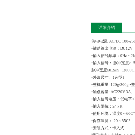
详细介绍
供电电源: AC/DC 100-25
•辅助输出电源：DC12V
•输入信号频率：0Hz～2kH
•输入信号： 脉冲宽度≥15
脉冲宽度≥0.2mS（2000C
•外形尺寸: （选型）
•整机重量: 120g/200g 
•触点容量: AC220V 3A、
•输入信号电压：低电平≤2
•输入阻抗：≥4.7K
•使用环境：温度0～60C°
•保存温度：-20～85C°
•安装方式：卡入式