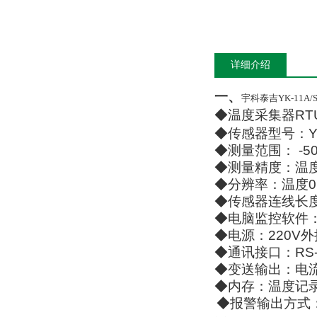
详细介绍
一、
宇科泰吉YK-11A/
◆
温度采集器
RT
◆
传感器型号：
Y
◆
测量范围：
-5
◆
测量精度：温
◆
分辨率：温度
0
◆
传感器连线长
◆
电脑监控软件
◆
电源：
220V
外
◆
通讯接口：
RS
◆
变送输出：电
◆
内存：温度记
◆
报警输出方式