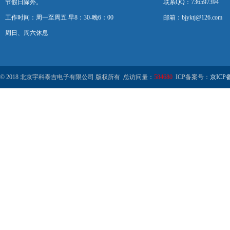
节假日除外。
联系QQ：736597394
工作时间：周一至周五 早8：30-晚6：00
邮箱：bjyktj@126.com
周日、周六休息
© 2018 北京宇科泰吉电子有限公司 版权所有 总访问量：
584680
ICP备案号：
京ICP备