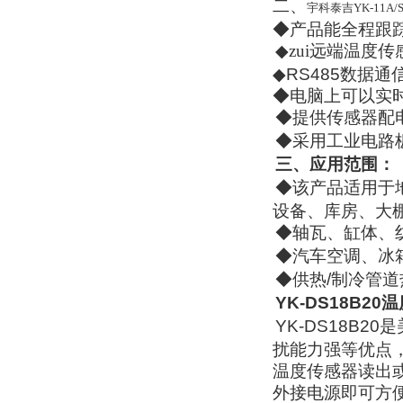
二、
宇科泰吉YK-11A/
◆
产品能全程跟
◆
zui远端温度
◆
RS485
数据通
◆
电脑上可以实
◆
提供传感器配
◆
采用工业电路
三、
应用范围：
◆
该产品适用于
设备、库房、大
◆
轴瓦、缸体、
◆
汽车空调、冰
◆
供热
/
制冷管道
YK-DS18B20
温
YK-DS18B20
是
扰能力强等优点
温度传感器读出
外接电源即可方