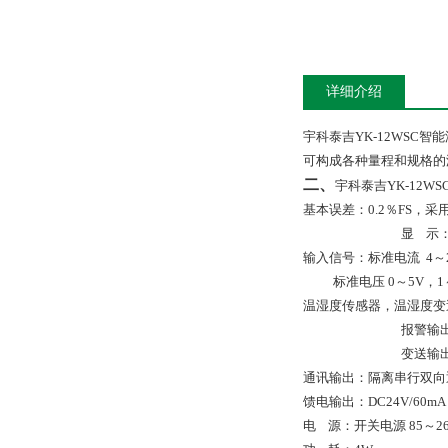
详细介绍
宇科泰吉YK-12WS
可构成各种量程和规格的
二、
宇科泰吉YK-12
基本误差：
0
.
2
％
FS
，采
显
示
输入信号：标准电流
4
～
标准电压
0
～
5V
，
1
温湿度传感器，温湿度变
报警输
变送输
通讯输出：隔离串行双向
馈电输出：
DC24V
/
60
m
A
电
源：开关电源
85
～
2