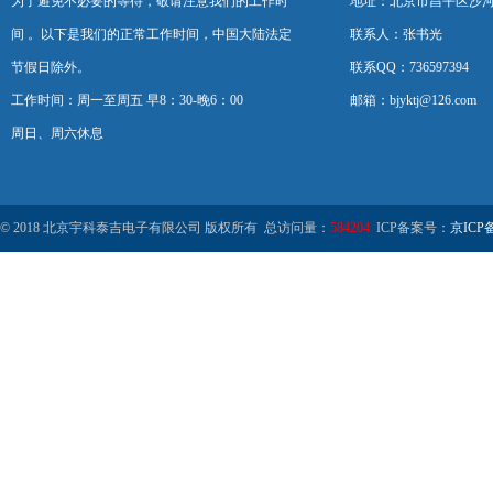
为了避免不必要的等待，敬请注意我们的工作时
地址：北京市昌平区沙河
间 。以下是我们的正常工作时间，中国大陆法定
联系人：张书光
节假日除外。
联系QQ：736597394
工作时间：周一至周五 早8：30-晚6：00
邮箱：bjyktj@126.com
周日、周六休息
© 2018 北京宇科泰吉电子有限公司 版权所有 总访问量：
584204
ICP备案号：
京ICP备