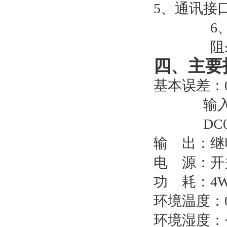
5
、通讯接
6
阻
四、
主要
基本误差：
输
DC
输
出：继
电
源：开
功
耗：
4
环境温度：
环境湿度：