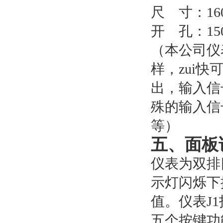
尺
寸：
1
开
孔：
15
（本公司仪
样，zui快
出，输入信
殊的输入信
等）
五、面板
仪表为双排
示灯闪烁下
值。仪表J
五个按键功