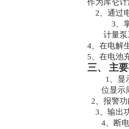
作为库仑计
2
、通过
3
、
计量泵
4
、在电解
5
、在电池
三、
主要
1
、显
位显示
2
、报警功
3
、输出
4
、断