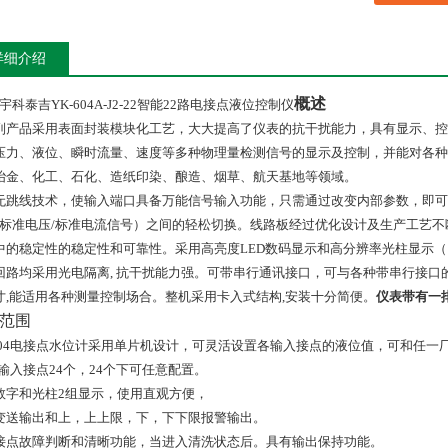
详细介绍
概述
宇科泰吉YK-604A-J2-22智能22路电接点液位控制仪
列产品采用表面封装模块化工艺，大大提高了仪表的抗干扰能力，具有显示、控
压力、液位、瞬时流量、速度等多种物理量检测信号的显示及控制，并能对各种
冶金、化工、石化、造纸印染、酿造、烟草、航天基地等领域。
无跳线技术，使输入端口具备万能信号输入功能，只需通过改变内部参数，即可
、标准电压/标准电流信号）之间的轻松切换。线路板经过优化设计及生产工艺不
中的稳定性的稳定性和可靠性。采用高亮度LED数码显示和高分辨率光柱显示（
回路均采用光电隔离, 抗干扰能力强。可带串行通讯接口，可与各种带串行接
寸,能适用各种测量控制场合。整机采用卡入式结构,安装十分简便。
仪表带有一
范围
04
电接点水位计
采用单片机设计，可灵活设置各输入接点的液位值，可和任一
多输入接点
24
个，
24
个下可任意配置。
数字和光柱
2
组显示，使用直观方便，
变送输出和上，上上限，下，下下限报警输出。
接点故障判断和清晰功能，当进入清洗状态后。具有输出保持功能。