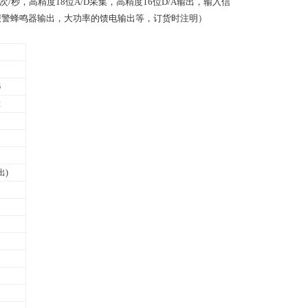
次
/
秒，高精度
18
位
A/D
采集，高精度
16
位
D/A
输出，输入信
报警蜂鸣器输出，大功率的馈电输出等，订货时注明）
6
2
出)