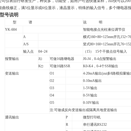
公司仪表自行研发生产，种类多，功能全，如用户可选快速采样，zui快可以
200
段曲线修正，满
5
位显示或
6
位显示，液晶显示，特殊的输入信号，多个继电器
型号说明
型
谱
说
明
YK-604
智能电接点光柱液位调节仪
A
横式
160
×
80
×125
mm
开孔
152
×7
A/S
竖式
80
×
160
×
125mm
开孔
76
×15
输入点
04~24
（
15
）
15
个干接点信号输入
报警输出
J
□
可做
16
路继电器
J0-J4
，
0-4
点报警输出
K
□
可做
16
路SSR
K0-K4
，
0-4
个
SSR
输出
变送输出
O1
4-20mA
输出
(
zui多
8
路模拟量输
O2
0-10mA
输出
O3
1-5V
输出
O4
0-5V
输出
O5
0-10V
输出
注
:
可做成反向变送输出或隔离共地变送输出
通讯输出
P
微型打印机
R
串行通讯
RS232