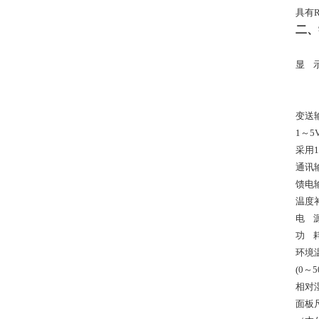
具有
二、
显
变送输
1
～5
采用
1
通讯输
馈电输
温度
电 源
功 
环境
(
0
～5
相对
面板尺