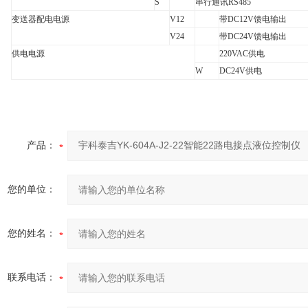
S
串行通讯
RS485
变送器配电电源
V12
带
DC12V
馈电输出
V24
带
DC24V
馈电输出
供电电源
220VAC
供电
W
DC24V
供电
产品：
您的单位：
您的姓名：
联系电话：