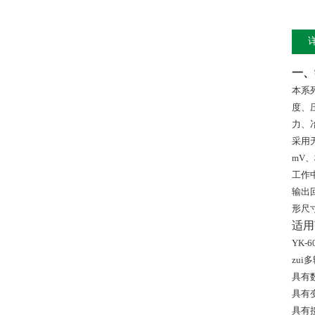
一、
本系
度、
力、
采用
mV
工作
输出
形尺
适用
YK-6
zui
具有
具有
具有