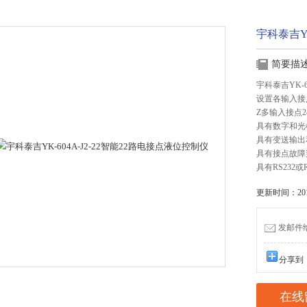
宇科泰吉YK
简要描
宇科泰吉YK-
设置各输入接
Z多输入接点2
具有数字和光
具有变送输出
具有接点故障
具有RS232
更新时间：2016
发邮件给我
分享到
在线