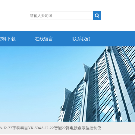
资料下载
在线留言
联系我们
4A-J2-22宇科泰吉YK-604A-J2-22智能22路电接点液位控制仪