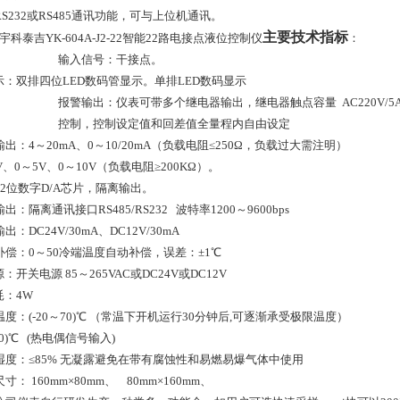
RS232
或
RS485
通讯功能，可与上位机通讯。
主要技术指标
宇科泰吉YK-604A-J2-22智能22路电接点液位控制仪
：
输入信号：干接点。
示：双排四位
LED
数码管显示。单排
LED
数码显示
报警输出：仪表可带多个继电器输出，继电器触点容量 AC220V/5A或A
控制，控制设定值和回差值全量程内自由设定
出：4～20mA、0～10/20mA（负载电阻≤250Ω，负载过大需注明）
V、0～5V、0～10V（负载电阻≥200KΩ）。
2
位数字D/A芯片，隔离输出。
出：隔离通讯接口RS485/RS232 波特率1200～9600bps
出：DC24V/30mA、DC12V/30mA
补偿：0～50冷端温度自动补偿，误差：±1℃
：开关电源 85～265VAC或DC24V或DC12V
耗：4W
温度：(
-20
～
70)
℃ （常温下开机运行
30
分钟后
,
可逐渐承受极限温度）
0
)
℃ (热电偶信号输入)
湿度：≤85% 无凝露避免在带有腐蚀性和易燃易爆气体中使用
寸： 160mm×80mm、 80mm×160mm、