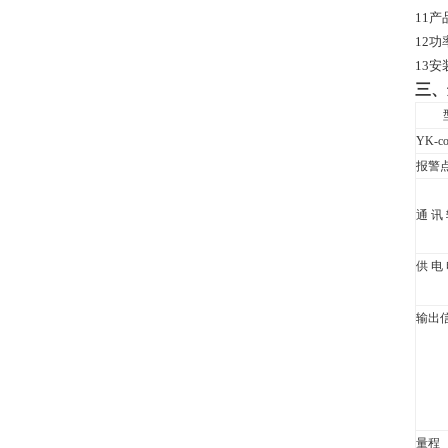
11
产
12
功
13
安
三、
YK-c
报警
通 讯
供 电
输出
量程