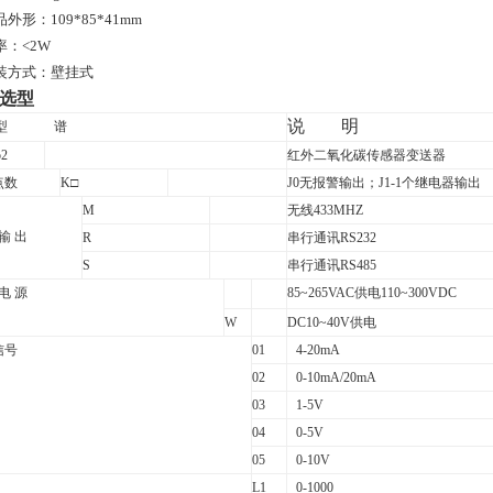
品外形：
109*85*41mm
率：
<
2W
装方式：壁挂式
选型
说
明
型
谱
o2
红外二氧化碳传感器变送器
点数
K
□
J0
无报警输出；J1-1个继电器输出
M
无线433MHZ
 输 出
R
串行通讯RS232
S
串行通讯RS485
 电 源
85~265VAC
供电110~300VDC
W
DC10~40V
供电
信号
01
4-20mA
02
0-10mA/20mA
03
1-5V
04
0-5V
05
0-10V
L1
0-1000