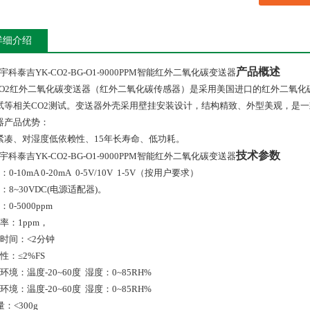
详细介绍
产品概述
宇科泰吉YK-CO2-BG-O1-9000PPM智能红外二氧化碳变送器
O2
红外二氧化碳变送器（红外二氧化碳传感器）是采用美国进口的红外二氧化
试等相关
CO2
测试。变送器外壳采用壁挂安装设计，结构精致、外型美观，是一
器产品优势：
紧凑、对湿度低依赖性、
15
年长寿命、低功耗。
技术参数
宇科泰吉YK-CO2-BG-O1-9000PPM智能红外二氧化碳变送器
：
0-10mA 0-20mA 0-5V/10V 1-5V
（按用户要求）
：
8~30VDC(
电源适配器
)
。
：
0-5000ppm
率：
1ppm
，
时间：<
2
分钟
性：
≤2
%FS
环境：温度
-20~60
度
湿度：
0~85RH%
环境：温度
-20~60
度
湿度：
0~85RH%
量：
<
300g