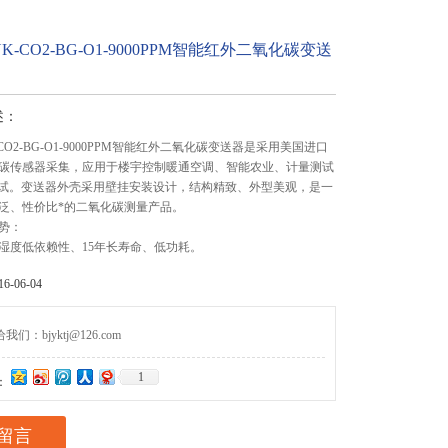
-CO2-BG-O1-9000PPM智能红外二氧化碳变送
述：
CO2-BG-O1-9000PPM智能红外二氧化碳变送器是采用美国进口
碳传感器采集，应用于楼宇控制暖通空调、智能农业、计量测试
测试。变送器外壳采用壁挂安装设计，结构精致、外型美观，是一
泛、性价比*的二氧化碳测量产品。
势：
湿度低依赖性、15年长寿命、低功耗。
-06-04
们：bjyktj@126.com
1
：
留言