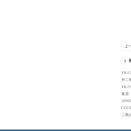
上
O1
YK-
外二
YK-
集器
200
CO2
二氧化