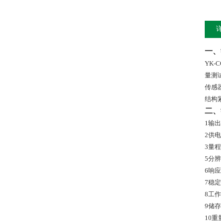
一、
YK-C
量测
传感
结构
二、
1
输出
2
供电
3
量程
5
分辨
6
响应
7
稳定
8
工作
9
储存
10
重