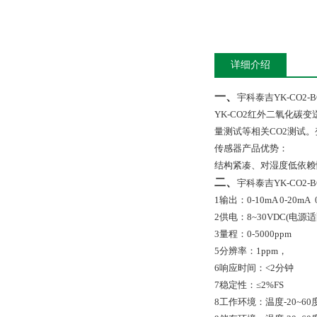
详细介绍
一、
宇科泰吉YK-CO2-
YK-CO2
红外二氧化碳变
量测试等相关
CO2
测试。
传感器产品优势：
结构紧凑、对湿度低依赖
二、
宇科泰吉YK-CO2-
1
输出：
0-10mA 0-20mA 
2
供电：
8~30VDC(
电源适
3
量程：
0-5000ppm
5
分辨率：
1ppm
，
6
响应时间：<
2
分钟
7
稳定性：
≤2
%FS
8
工作环境：温度
-20~60