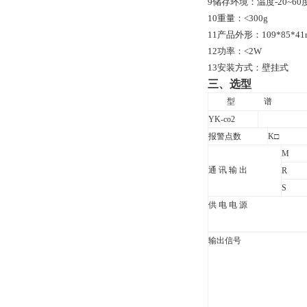
9
储存环境：温度
-20~60
10
重量：
<
300g
11
产品外形：
109*85*4
12
功率：
<
2W
13
安装方式：壁挂式
三、
选型
型
谱
YK-co2
报警点数
K
□
M
通 讯 输 出
R
S
供 电 电 源
输出信号