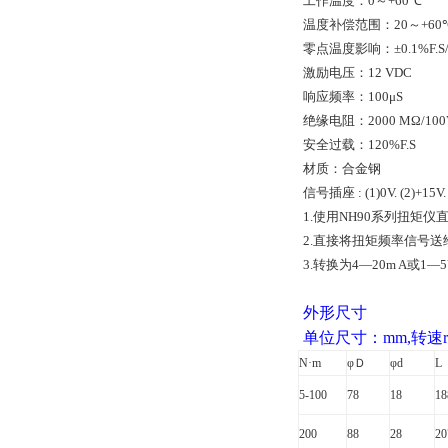
工作温度：
0
～
+60
℃
温度补偿范围：
20
～
+60
零点温度影响：
±0.1%F.S
激励电压：
12 VDC
响应频率：
100
μ
S
绝缘电阻：
2000 MΩ/10
安全过
载
：
120%F.S
材质：合金钢
信号插座
: (1)0V. (2)+15V. 
1.
使用
NH90
系列扭矩仪
2.
直接将扭矩频率信号送
3.
转换为
4
—
20m A
或
1
—
5
外形尺寸
单位尺寸：mm,转速r
N
·
m
φＤ
φ
d
L
5-100
78
18
18
200
88
28
20