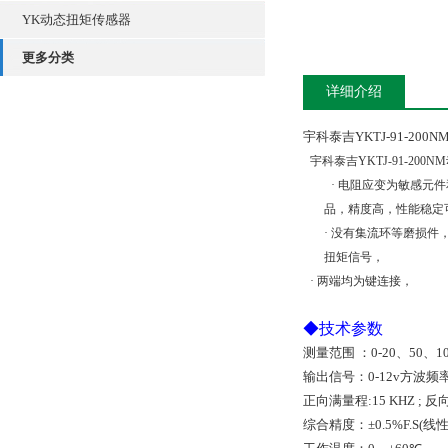
YK动态扭矩传感器
更多分类
详细介绍
宇科泰吉YKTJ-91-20
宇科泰吉YKTJ-91-200
·
电阻应变
为敏感元件
品
，精度高，性能稳定
·
没有集流环等磨损件
扭矩信号，
·
两端均为键连接，
◆
技术参数
测量范围
：
0-20
、
50
、
1
输出信号：
0-12v
方波频
正向满量程
:15 KHZ ;
反
综合精度：
±0.5%F.S(
线