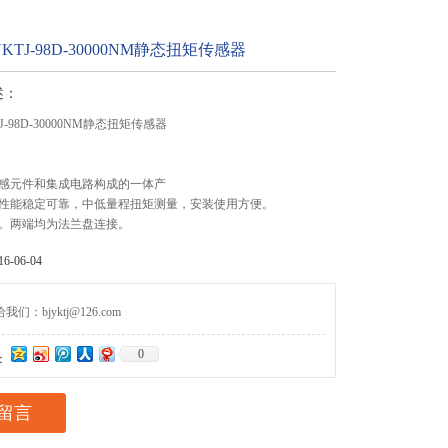
TJ-98D-30000NM静态扭矩传感器
述：
-98D-30000NM静态扭矩传感器
感元件和集成电路构成的一体产
性能稳定可靠，中低量程扭矩测量，安装使用方便。
。两端均为法兰盘连接。
-06-04
们：bjyktj@126.com
0
：
留言