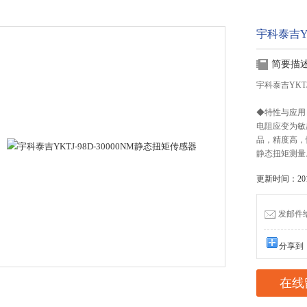
宇科泰吉YK
简要描
宇科泰吉YKTJ
◆特性与应用
电阻应变为敏
品，精度高，
静态扭矩测量
更新时间：2016
发邮件给我
分享到
在线