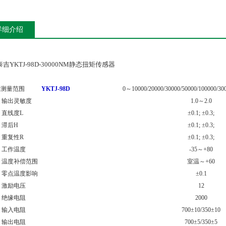
详细介绍
吉YKTJ-98D-30000NM静态扭矩传感器
主
要
技
术
指
标
测量范围
YKTJ-98D
0
～
10000/20000/30000/50000/100000/30
出灵敏度
1.0
～
2.0
线度
L
±0.1; ±0.3;
后
H
±0.1; ±0.3;
复性
R
±0.1; ±0.3;
作温度
-35
～
+80
度补偿范围
室温～
+60
点温度影响
±0.1
励电压
12
缘电阻
2000
入电阻
700±10/350±10
出电阻
700±5/350±5