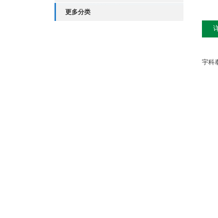
更多分类
宇科泰
输
直
滞
重
工
温
零
激
绝
输
输