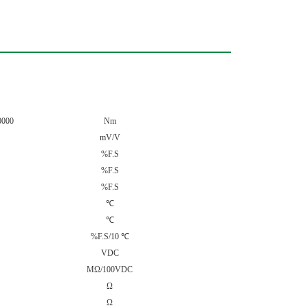
0000
Nm
mV/V
%F.S
%F.S
%F.S
℃
℃
%F.S/10
℃
VDC
MΩ/100VDC
Ω
Ω