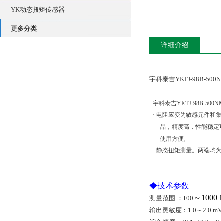
YK动态扭矩传感器
更多分类
详细介绍
宇科泰吉YKTJ-98B-5
宇科泰吉YKTJ-98B-50
·
电阻应变为敏感元件和
品，精度高，性能稳定
使用方便。
·
静态扭矩测量。两端均
◆
技术参数
～
1000
测量范围
：100
输出灵敏度：
1.0
～
2.0 m