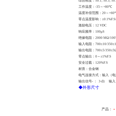
综合精度：
±0.1; ±0.3; ±0
工作温度：
-35
～
+80
℃
温度补偿范围：
20
～
+60
零点温度影响：
±0.1%F.S
激励电压：
12 VDC
响应频率：
100
μ
S
绝缘电阻：
2000 MΩ/10
输入电阻：
700±10/350±
输出电阻：
700±5/350±5
零点输出：
0
～
±1%F.S
安全过
载
：
120%F.S
材质：合金钢
电气连接方式：输入（电
输出信号
-
：
3-
白
输入
◆
外形尺寸
产品：