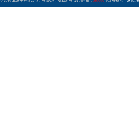
© 2018 北京宇科泰吉电子有限公司 版权所有 总访问量：
585580
ICP备案号：
京ICP备