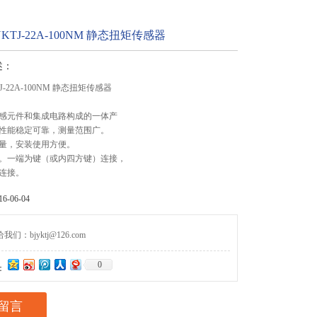
TJ-22A-100NM 静态扭矩传感器
述：
-22A-100NM 静态扭矩传感器
感元件和集成电路构成的一体产
性能稳定可靠，测量范围广。
量，安装使用方便。
。一端为键（或内四方键）连接，
连接。
-06-04
们：bjyktj@126.com
0
：
留言