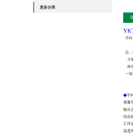
更多分类
YK
宇科
品，
·
大
·
静
一端
◆
宇科
测量
输出
综合
工作
温度