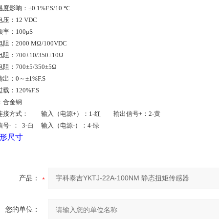
温度影响：
±0.1%F.S/10
℃
电压：
12 VDC
频率：
100
μ
S
电阻：
2000 MΩ/100VDC
电阻：
700±10/350±10Ω
电阻：
700±5/350±5Ω
输出：
0
～
±1%F.S
过
载
：
120%F.S
：合金钢
连接方式： 输入（电源
+
）：
1-
红 输出信号
+
：
2-
黄
信号
-
：
3-
白
输入（电源
-
）：
4-
绿
形尺寸
产品：
您的单位：