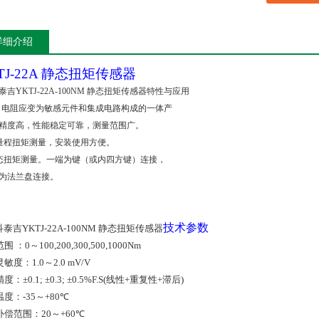
详细介绍
TJ-22A
静态扭矩传感器
泰吉YKTJ-22A-100NM 静态扭矩传感器
特性与应用
·
电阻应变
为敏感元件和集成电路构成的一体产
精度高，性能稳定可靠，测量范围广。
量程扭矩测量，安装使用方便。
态扭矩测量。一端为键（或内四方键）连接，
为法兰盘连接。
技术参数
泰吉YKTJ-22A-100NM 静态扭矩传感器
范围
：
0
～
100,200,300,500,1000Nm
灵敏度：
1.0
～
2.0 mV/V
精度：
±0.1; ±0.3; ±0.5%F.S(
线性
+
重复性
+
滞后
)
温度：
-35
～
+80
℃
补偿范围：
20
～
+60
℃