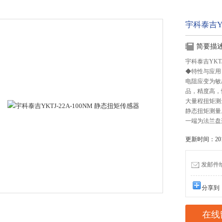
宇科泰吉YK
简要描
宇科泰吉YKTJ
◆特性与应用
电阻应变为敏
品，精度高，
大量程扭矩测
静态扭矩测量
一端为法兰盘
更新时间：2016
发邮件给我
分享到
在线