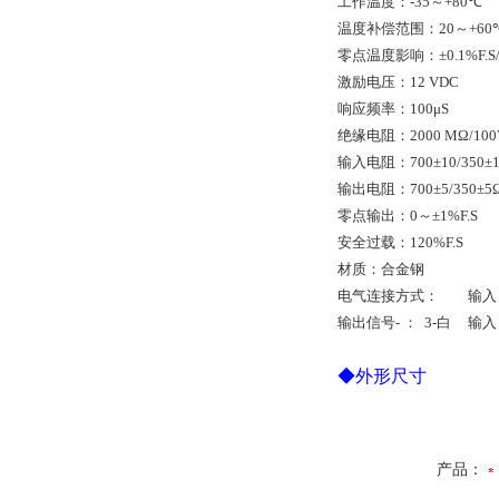
工作温度：
-35
～
+80
℃
温度补偿范围：
20
～
+60
零点温度影响：
±0.1%F.S
激励电压：
12 VDC
响应频率：
100
μ
S
绝缘电阻：
2000 MΩ/10
输入电阻：
700±10/350±
输出电阻：
700±5/350±5
零点输出：
0
～
±1%F.S
安全过载：
120%F.S
材质：合金钢
电气连接方式： 输入
输出信号
-
：
3-
白
输入
◆
外形尺寸
产品：