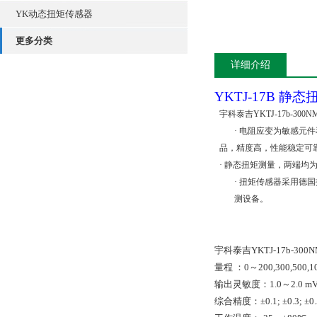
YK动态扭矩传感器
更多分类
详细介绍
YKTJ-17B
静态
宇科泰吉YKTJ-17b-30
·
电阻应变
为敏感元件
品，
精度高，性能稳定可
·
静态扭矩测量，两端均
·
扭矩传感器采用德国
测设备。
宇科泰吉YKTJ-17b-30
量程
：
0
～
200,300,500,
输出灵敏度：
1.0
～
2.0 m
综合精度：
±0.1; ±0.3; ±0