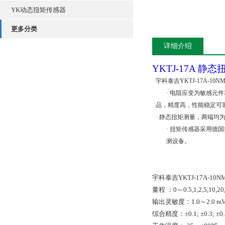
YK动态扭矩传感器
更多分类
详细介绍
YKTJ-17A
静态
宇科泰吉YKTJ-17A-10
·
电阻应变
为敏感元件
品，
精度高，性能稳定可
·
静态扭矩测量，两端均
·
扭矩传感器采用德国
测设备。
宇科泰吉YKTJ-17A-1
量程
：
0
～
0.5,1,2,5,10,2
输出灵敏度：
1.0
～
2.0 m
综合精度：
±0.1; ±0.3; ±0