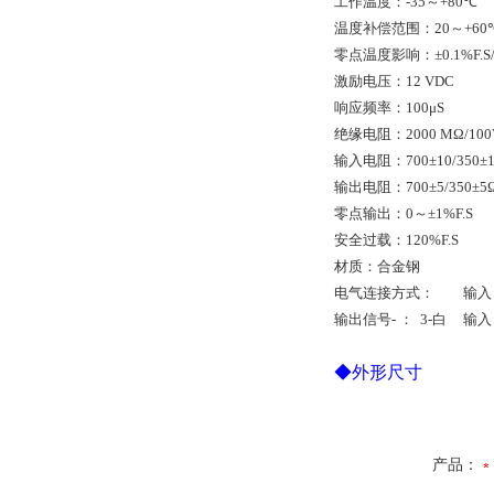
工作温度：
-35
～
+80
℃
温度补偿范围：
20
～
+60
零点温度影响：
±0.1%F.S
激励电压：
12 VDC
响应频率：
100
μ
S
绝缘电阻：
2000 MΩ/10
输入电阻：
700±10/350±
输出电阻：
700±5/350±5
零点输出：
0
～
±1%F.S
安全过载：
120%F.S
材质：合金钢
电气连接方式： 输入
输出信号
-
：
3-
白
输入
◆
外形尺寸
产品：