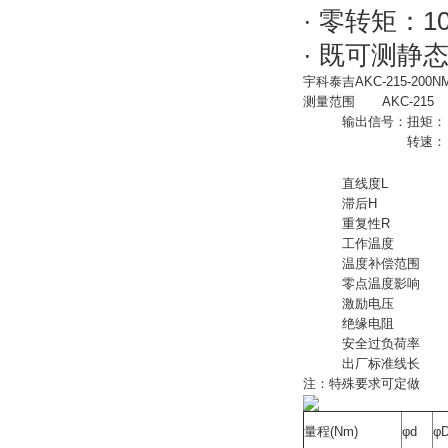
· 零转矩：10
· 既可测
宇科泰吉AKC-215-200
测量范围
AKC-215
输出信号：扭矩：
转速：
直线度L
滞后H
重复性R
工作温度
温度补偿范围
零点温度影响
激励电压
绝缘电阻
安全过负荷率
出厂标准线长
注：特殊要求可定做
量程(Nm)
φd
φ