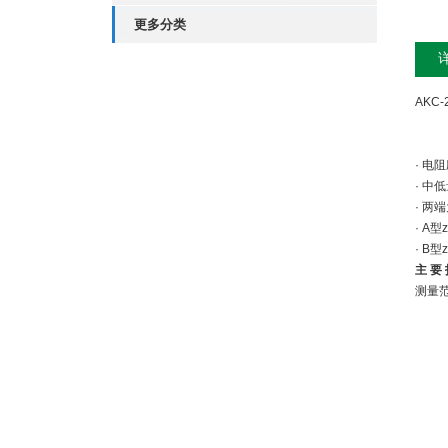
更多分类
AKC
· 
· 
· 
· A
· B
主 要 
测量
输
直
重
工
温
零