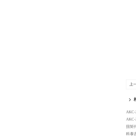
上
动
AKC
AKC
扭矩
科泰吉