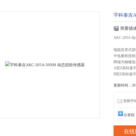
宇科泰吉AK
简要描
AKC-205A
电阻应变式原
中低量程扭矩
两端为轴键连
A型Z高转速不
B型Z高转速不
更新时间：2015
发邮件给我
分享到
在线