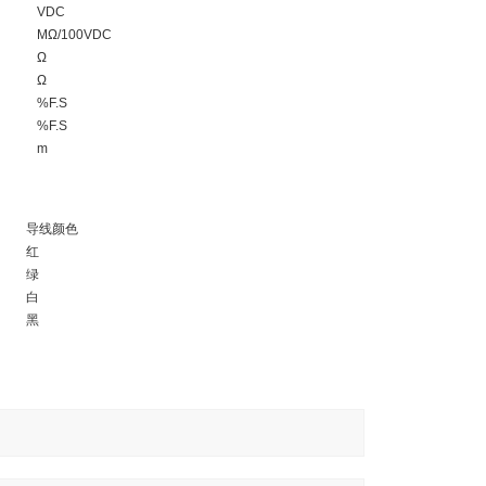
VDC
MΩ/100VDC
Ω
Ω
%F.S
%F.S
m
导线颜色
红
绿
白
黑