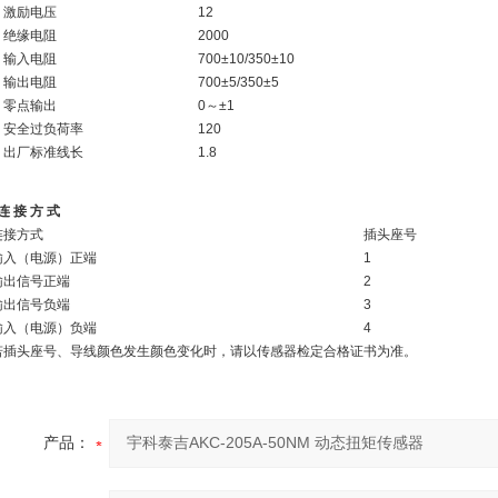
励电压
12
缘电阻
2000
入电阻
700±10/350±10
出电阻
700±5/350±5
点输出
0～±1
全过负荷率
120
厂标准线长
1.8
连 接 方 式
接方式
插头座号
（电源）正端
1
信号正端
2
信号负端
3
（电源）负端
4
头座号、导线颜色发生颜色变化时，请以传感器检定合格证书为准。
产品：