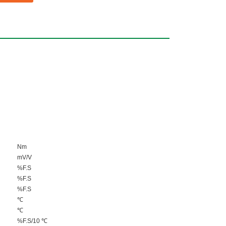
Nm
mV/V
%F.S
%F.S
%F.S
℃
℃
%F.S/10 ℃