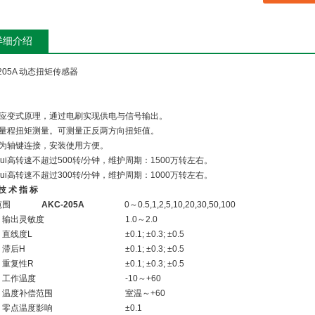
详细介绍
-205A 动态扭矩传感器
电阻应变式原理，通过电刷实现供电与信号输出。
中低量程扭矩测量。可测量正反两方向扭矩值。
两端为轴键连接，安装使用方便。
型zui高转速不超过500转/分钟，维护周期：1500万转左右。
型zui高转速不超过300转/分钟，维护周期：1000万转左右。
技 术 指 标
范围
AKC-205A
0～0.5,1,2,5,10,20,30,50,100
出灵敏度
1.0～2.0
线度L
±0.1; ±0.3; ±0.5
滞后H
±0.1; ±0.3; ±0.5
复性R
±0.1; ±0.3; ±0.5
作温度
-10～+60
度补偿范围
室温～+60
点温度影响
±0.1