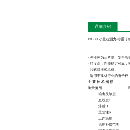
详细介绍
BK-3B 小量程测力/称重传
· 弹性体为三片梁、复合
· 精度高，性能稳定可靠，
· 拉式或压式承载。
· 适用于建材行业的电子
主 要 技 术 指 标
测量范围
输出灵敏度
直线度L
滞后H
重复性R
工作温度
温度补偿范围