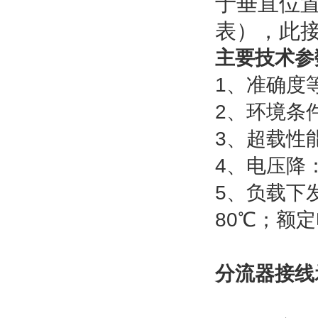
于垂直位
表），此
主要技术参
1
、准确度
2
、环境条
3
、超载性
4
、电压降
5
、负载下
80
℃
；额定
分流器接线