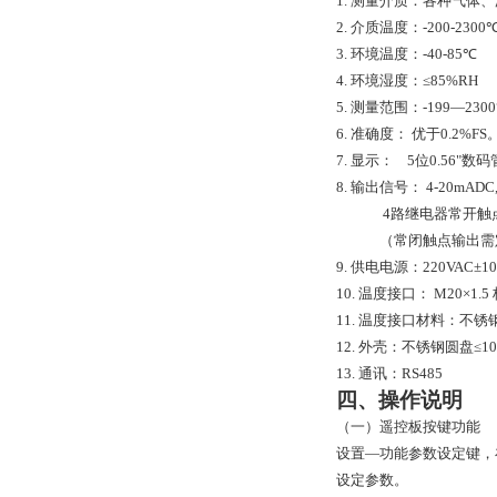
1.
测量介质：各种气体、
2.
介质温度：
-200-2300
3.
环境温度：
-40-85
℃
4.
环境湿度：
≤85%RH
5.
测量范围：
-199—2300
6.
准确度：
优于
0.2%FS
7.
显示：
5
位
0.56"
数码
8.
输出信号：
4-20mADC
4
路继电器常开触
（常闭触点输出需
9.
供电电源：
220VAC±1
10.
温度接口：
M20×1.5
11.
温度接口材料：不锈
12.
外壳：不锈钢圆盘≤
10
13.
通讯：
RS485
四、操作说明
（一）遥控板按键功能
设置—功能参数设定键，
设定参数。