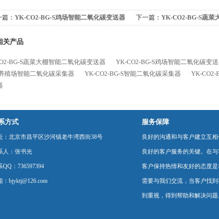
一篇：
YK-CO2-BG-S鸡场智能二氧化碳变送器
下一篇：
YK-CO2-BG-S
送器
相关产品
CO2-BG-S蔬菜大棚智能二氧化碳变送器
YK-CO2-BG-S鸡场智能二氧化碳变
-S养殖场智能二氧化碳采集器
YK-CO2-BG-S智能二氧化碳采集器
YK-CO
器
系方式
服务保障
址：北京市昌平区沙河镇老牛湾西街38号
良好的沟通和与客户建立互相
系人：张书光
良好的客户服务的关键。在与
QQ：736597394
客户保持热情和友好的态度是
：bjyktj@126.com
需要与我们交流，当客户找到
到重视，得到帮助和解决问题