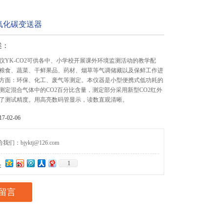
氧化碳变送器
述：
仪YK-CO2可供各中、小学校开展课外环境监测活动的教学配
粮食、蔬菜、干鲜果品、药材、烟草等气调储藏以及保鲜工作进
方面：环保、化工、废气等测定。本仪器是小型便携式低功耗的
测定混合气体中的CO2百分比含量，测定部分采用新型CO2红外
了测试精度。用高亮数码管显示，读数直观清晰。
-02-06
们：bjyktj@126.com
1
：
留言