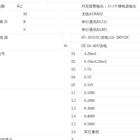
点数
K
□
J0
无报警输出；J1-1个继电器输出
M
无线433MHZ
 输 出
R
串行通讯RS232
S
串行通讯RS485
 电 源
85~265VAC
供电110~300VDC
W
DC10~40V
供电
信号
01
4-20mA
02
0-10mA/20mA
03
1-5V
04
0-5V
05
0-10V
L1
0-1000
L2
0-2000
L3
0-3000
L4
0-4000
L5
0-5000
L6
其它量程
码管显示
E