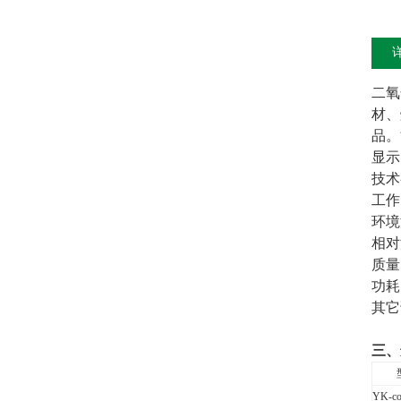
二氧
材、
品。
显示
技术
工作
环境
相对
质量
功耗
其它
三、
YK-c