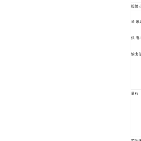
报警
通 讯
供 电
输出
量程
带数