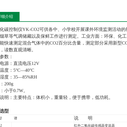
详细介绍
化碳控制仪YK-CO2可供各中、小学校开展课外环境监测活动
烟草等气调储藏以及保鲜工作进行测定。工业方面：环保、化工
能快速测定混合气体中的CO2百分比含量，测定部分采用新型C
，读数直观清晰。
参数：
电源：直流电压12V
温度：5°C—40°C
湿度：35—85%RH
：200g
：小于0.7W。
说明：主要特点：体积小，重量轻，便于携带，低功耗。
选型
说
明
型
谱
o2
红外二氧化碳传感器变送器