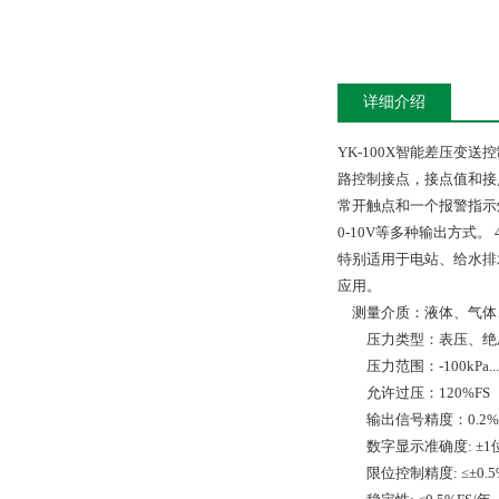
详细介绍
YK-100X
智能差压变送控
路控制接点，接点值和接
常开触点和一个报警指示
0-10V
等多种输出方式。
特别适用于电站、给水排
应用。
测量介质：液体、气体
压力类型：表压、绝
压力范围：
-100kPa..
允许过压：
120%FS
输出信号精度：
0.2%
数字显示准确度
: ±1
限位控制精度
: ≤±0.