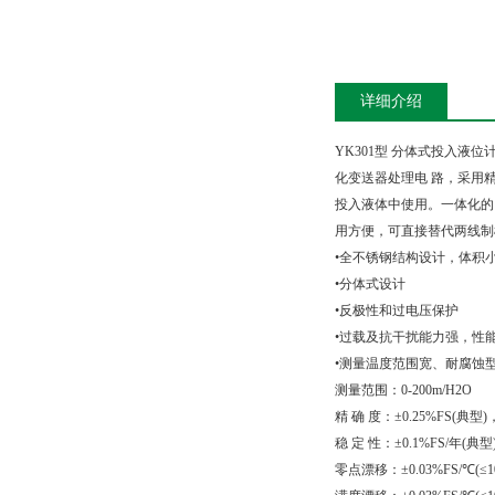
详细介绍
YK301
型 分体式投入液位
化变送器处理电 路，采用
投入液体中使用。一体化的
用方便，可直接替代两线制模
•全不锈钢结构设计，体积
•分体式设计
•反极性和过电压保护
•过载及抗干扰能力强，性
•测量温度范围宽、耐腐蚀
测量范围：0-200m/H2O
精 确 度：±0.25%FS(典型)， 
稳 定 性：±0.1%FS/年(典型)，
零点漂移：±0.03%FS/℃(≤100