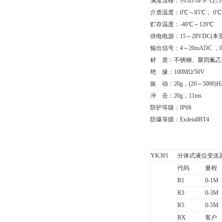
满度漂移：±0.03%FS/℃(≤100
介质温度：0℃～85℃， 0℃～
贮存温度：-40℃～120℃
供电电源：15～28VDC(
输出信号：4～20mADC ，0
材
质：不锈钢、聚四氟乙
绝
缘：100MΩ/50V
振
动：20g，(20～5000)H
冲
击：20g，11ms
防护等级：IP68
防爆等级：ExdeiallBT4
YK301
分体式液位变送
代码
量程
R1
0-1M
R3
0-3M
R5
0-5M
RX
客户